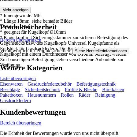
Mehr anzeigen
* Innengewinde: M6
* Länge 18mm, siehe bemaßte Bilder
Produktsicherheit
* Material: Stahl
* geeignet für Kugelkopf Ø10mm
* Kugelkopf mit Sicherungsklammer zur sicheren Befestigung des
Bereich überspringen
Gegenstücks bzw. des Kugelkopfs Universal Kugelpfanne als
Endstück für Gasdruckfedern. Die Kugelpfanne kann auf einem
Verantwortlich für Produktsicherheit:
.
Siehe Herstellerinformationen
Kugelkopf mit einem Durchmesser von Ø10mm befestigt werden.
Zur bauseitigen Befestigung stehen verschiedene Anbauteile zur
Verfügung.
Weitere Kategorien
Liste überspringen
Eisenwaren
Gasdruckfederzubehör
Befestigungstechnik
Beschläge
Sicherheitstechnik
Profile & Bleche
Briefkästen
Paketboxen
Hausnummern
Rollen
Räder
Reinigung
Gasdruckfedern
Kundenbewertungen
Bereich überspringen
Die Echtheit der Bewertungen wurde von uns nicht überprüft.