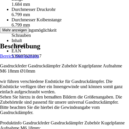
1.684 mm
Durchmesser Druckrohr
6.799 mm
Durchmesser Kolbenstange
6.799 mm
Befestigungsmöglichkeit
Mehr anzeigen
Schrauben
Inhalt
Beschreibung
1 Stück
EAN
Bereich überspringen
5390876283917
Gasdruckfeder Gasdruckdämpfer Zubehör Kugelpfanne Aufnahme
M6 18mm Ø10mm
wir führen verschiedene Endstücke für Gasdruckdämpfer. Die
Endstücke verfügen über ein Innengewinde und können somit ganz
einfach aufgeschraubt werden.
Sehen Sie hierzu in den bemaßten Bildern die Größenangaben. Die
Zubehörteile sind passend für unsere universal Gasdruckdämpfer.
Bitte beachten Sie die hierbei die Gewindeangabe vom
Gasdruckdämpfer.
Produktinfo Gasdruckfeder Gasdruckdämpfer Zubehör Kugelpfanne
Aufnahme M6 18mm: