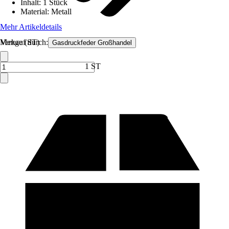
Inhalt
:
1 Stück
Material
:
Metall
Mehr Artikeldetails
Verkauf durch:
Menge (ST)
Gasdruckfeder Großhandel
1 ST