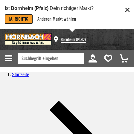
Ist
Bornheim (Pfalz)
Dein richtiger Markt?
JA, RICHTIG
Anderen Markt wählen
Bornheim (Pfalz)
Startseite