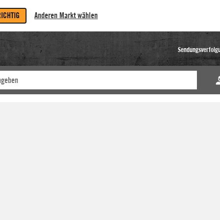
RICHTIG
Anderen Markt wählen
Sendungsverfolg