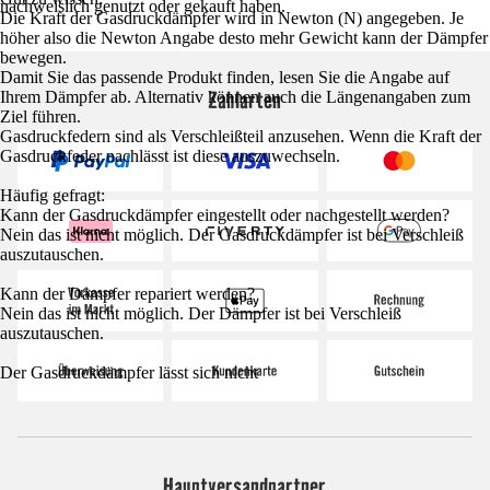
nachweislich genutzt oder gekauft haben.
Die Kraft der Gasdruckdämpfer wird in Newton (N) angegeben. Je
höher also die Newton Angabe desto mehr Gewicht kann der Dämpfer
bewegen.
Damit Sie das passende Produkt finden, lesen Sie die Angabe auf
Zahlarten
Ihrem Dämpfer ab. Alternativ können auch die Längenangaben zum
Ziel führen.
Gasdruckfedern sind als Verschleißteil anzusehen. Wenn die Kraft der
Gasdruckfeder nachlässt ist diese auszuwechseln.
Häufig gefragt:
Kann der Gasdruckdämpfer eingestellt oder nachgestellt werden?
Nein das ist nicht möglich. Der Gasdruckdämpfer ist bei Verschleiß
auszutauschen.
Kann der Dämpfer repariert werden?
Nein das ist nicht möglich. Der Dämpfer ist bei Verschleiß
auszutauschen.
Der Gasdruckdämpfer lässt sich nicht
Hauptversandpartner