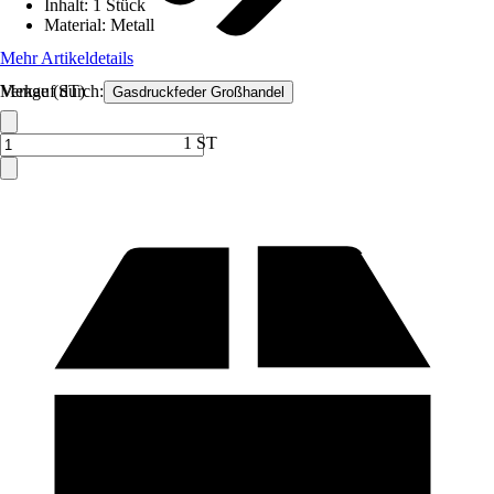
Inhalt
:
1 Stück
Material
:
Metall
Mehr Artikeldetails
Verkauf durch:
Menge (ST)
Gasdruckfeder Großhandel
1 ST