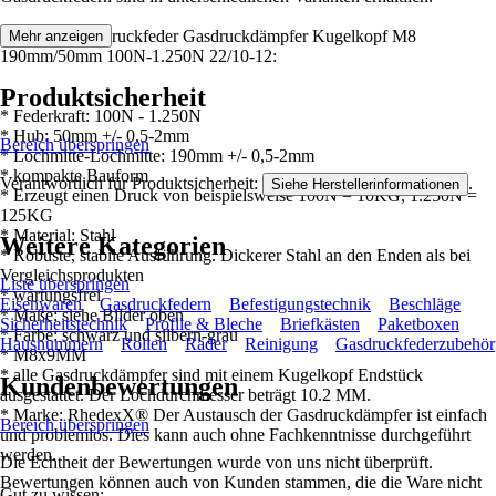
Merkmale Gasdruckfeder Gasdruckdämpfer Kugelkopf M8
Mehr anzeigen
190mm/50mm 100N-1.250N 22/10-12:
Produktsicherheit
* Federkraft: 100N - 1.250N
* Hub: 50mm +/- 0,5-2mm
Bereich überspringen
* Lochmitte-Lochmitte: 190mm +/- 0,5-2mm
* kompakte Bauform
Verantwortlich für Produktsicherheit:
.
Siehe Herstellerinformationen
* Erzeugt einen Druck von beispielsweise 100N = 10KG, 1.250N =
125KG
* Material: Stahl
Weitere Kategorien
* Robuste, stabile Ausführung. Dickerer Stahl an den Enden als bei
Vergleichsprodukten
Liste überspringen
* wartungsfrei
Eisenwaren
Gasdruckfedern
Befestigungstechnik
Beschläge
* Maße: siehe Bilder oben
Sicherheitstechnik
Profile & Bleche
Briefkästen
Paketboxen
* Farbe: schwarz und silbern-grau
Hausnummern
Rollen
Räder
Reinigung
Gasdruckfederzubehör
* M8x9MM
* alle Gasdruckdämpfer sind mit einem Kugelkopf Endstück
Kundenbewertungen
ausgestattet. Der Lochdurchmesser beträgt 10.2 MM.
* Marke: RhedexX® Der Austausch der Gasdruckdämpfer ist einfach
Bereich überspringen
und problemlos. Dies kann auch ohne Fachkenntnisse durchgeführt
werden.
Die Echtheit der Bewertungen wurde von uns nicht überprüft.
Bewertungen können auch von Kunden stammen, die die Ware nicht
Gut zu wissen: