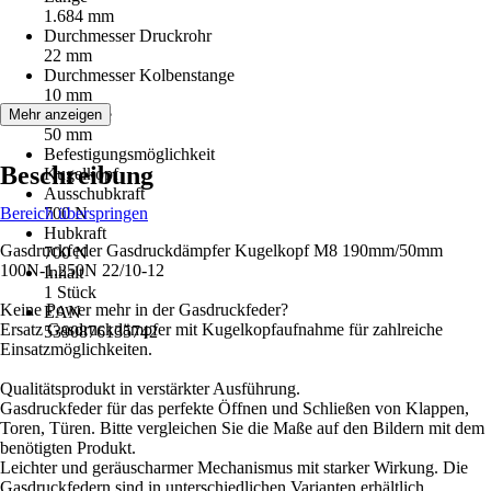
1.684 mm
Durchmesser Druckrohr
22 mm
Durchmesser Kolbenstange
10 mm
Hublänge
Mehr anzeigen
50 mm
Befestigungsmöglichkeit
Beschreibung
Kugelkopf
Ausschubkraft
Bereich überspringen
700 N
Hubkraft
Gasdruckfeder Gasdruckdämpfer Kugelkopf M8 190mm/50mm
700 N
100N-1.250N 22/10-12
Inhalt
1 Stück
Keine Power mehr in der Gasdruckfeder?
EAN
Ersatz Gasdruckdämpfer mit Kugelkopfaufnahme für zahlreiche
5390876135742
Einsatzmöglichkeiten.
Qualitätsprodukt in verstärkter Ausführung.
Gasdruckfeder für das perfekte Öffnen und Schließen von Klappen,
Toren, Türen. Bitte vergleichen Sie die Maße auf den Bildern mit dem
benötigten Produkt.
Leichter und geräuscharmer Mechanismus mit starker Wirkung. Die
Gasdruckfedern sind in unterschiedlichen Varianten erhältlich.