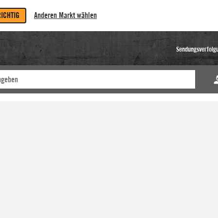
RICHTIG
Anderen Markt wählen
Sendungsverfolg