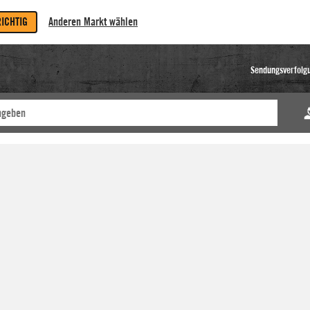
RICHTIG
Anderen Markt wählen
Sendungsverfolg