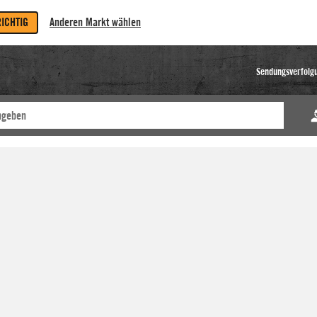
RICHTIG
Anderen Markt wählen
Sendungsverfolg