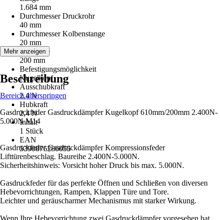
1.684 mm
Durchmesser Druckrohr
40 mm
Durchmesser Kolbenstange
20 mm
Hublänge
Mehr anzeigen
200 mm
Befestigungsmöglichkeit
Beschreibung
Kugelkopf
Ausschubkraft
Bereich überspringen
2,4 N
Hubkraft
Gasdruckfeder Gasdruckdämpfer Kugelkopf 610mm/200mm 2.400N-
2,4 N
5.000N M14
Inhalt
1 Stück
EAN
Gasdruckfeder Gasdruckdämpfer Kompressionsfeder
5390876286055
Lifttürenbeschlag. Baureihe 2.400N-5.000N.
Sicherheitshinweis: Vorsicht hoher Druck bis max. 5.000N.
Gasdruckfeder für das perfekte Öffnen und Schließen von diversen
Hebevorrichtungen, Rampen, Klappen Türe und Tore.
Leichter und geräuscharmer Mechanismus mit starker Wirkung.
Wenn Ihre Hebevorrichtung zwei Gasdruckdämpfer vorgesehen hat,