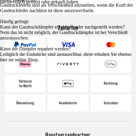
nachweislich genutzt oder gekauft haben.
Gasdruckfedern sind als Verschleißteil anzusehen, wenn die Kraft der
Gasdruckfeder nachlässt ist diese auszuwechseln.
Häufig gefragt:
Zahlarten
Kann der Gasdruckdämpfer eingestellt oder nachgestellt werden?
Nein das ist nicht möglich, der Gasdruckdämpfer ist bei Verschleiß
auszutauschen.
Kann der Dämpfer repariert werden?
Lediglich die Endstücke sind austauschbar, diese erhalten Sie ebenso
hier im online Shop.
Hauptversandpartner