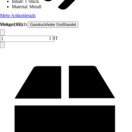
Inhalt
:
1 Stück
Material
:
Metall
Mehr Artikeldetails
Verkauf durch:
Menge (ST)
Gasdruckfeder Großhandel
1 ST