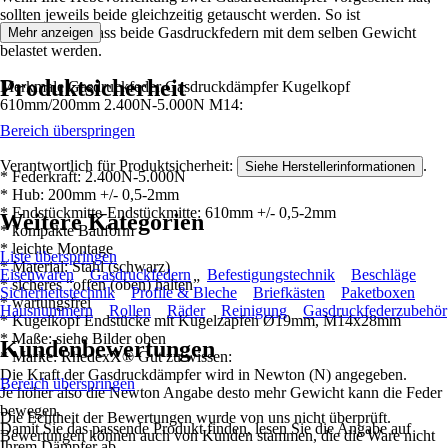
sollten jeweils beide gleichzeitig getauscht werden. So ist
sichergestellt, dass beide Gasdruckfedern mit dem selben Gewicht
Mehr anzeigen
belastet werden.
Produktsicherheit
Merkmale Gasdruckfeder Gasdruckdämpfer Kugelkopf
610mm/200mm 2.400N-5.000N M14:
Bereich überspringen
Verantwortlich für Produktsicherheit:
.
Siehe Herstellerinformationen
* Federkraft: 2.400N-5.000N
* Hub: 200mm +/- 0,5-2mm
* Endstückmitte-Endstückmitte: 610mm +/- 0,5-2mm
Weitere Kategorien
* kompakte Bauform
* leichte Montage
Liste überspringen
* Material: Stahl (schwarz)
Eisenwaren
Gasdruckfedern
Befestigungstechnik
Beschläge
* sicheres “offen (oben) halten”
Sicherheitstechnik
Profile & Bleche
Briefkästen
Paketboxen
* wartungsfrei
Hausnummern
Rollen
Räder
Reinigung
Gasdruckfederzubehör
* Kugelkopf Endstücke mit Kugelzapfen Ø19mm, M14x28mm
* Maße: siehe Bilder oben
Kundenbewertungen
* Marke: RhedexX® Gut zu wissen:
Die Kraft der Gasdruckdämpfer wird in Newton (N) angegeben.
Bereich überspringen
Je höher also die Newton Angabe desto mehr Gewicht kann die Feder
bewegen.
Die Echtheit der Bewertungen wurde von uns nicht überprüft.
Damit Sie das passende Produkt finden, lesen Sie die Angabe auf
Bewertungen können auch von Kunden stammen, die die Ware nicht
Ihrem Dämpfer ab.