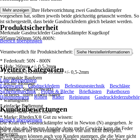
Hinweis: Wenn Ihre Hebevorrichtung zwei Gasdruckdämpfer
Mehr anzeigen
vorgesehen hat, sollten jeweils beide gleichzeitig getauscht werden. So
ist sichergestellt, dass beide Gasdruckfedern gleich belastet werden.
Produktsicherheit
Merkmale Gasdruckfeder Gasdruckdämpfer Kugelkopf
595mm/260mm 50N-800N:
Bereich überspringen
Verantwortlich für Produktsicherheit:
.
Siehe Herstellerinformationen
* Federkraft: 50N - 800N
* Hub: 260mm +/- 0,5-2mm
Weitere Kategorien
* Lochmitte-Lochmitte: 595mm +/- 0,5-2mm
* kompakte Bauform
Liste überspringen
* leichte Montage
Eisenwaren
Gasdruckfedern
Befestigungstechnik
Beschläge
* Material: Stahl (schwarz)
Sicherheitstechnik
Profile & Bleche
Briefkästen
Paketboxen
* sicheres “offen (oben) halten”
Hausnummern
Rollen
Räder
Reinigung
Gasdruckfederzubehör
* wartungsfrei
* einfache Bedienung
Kundenbewertungen
* Maße: siehe Bilder oben
* Marke: RhedexX® Gut zu wissen:
Bereich überspringen
Die Kraft der Gasdruckdämpfer wird in Newton (N) angegeben. Je
höher also die Newton Angabe desto mehr Gewicht kann die Feder
Die Echtheit der Bewertungen wurde von uns nicht überprüft.
bewegen.
Bewertungen können auch von Kunden stammen, die die Ware nicht
Damit Sie das passende Produkt finden, lesen Sie die Angabe auf