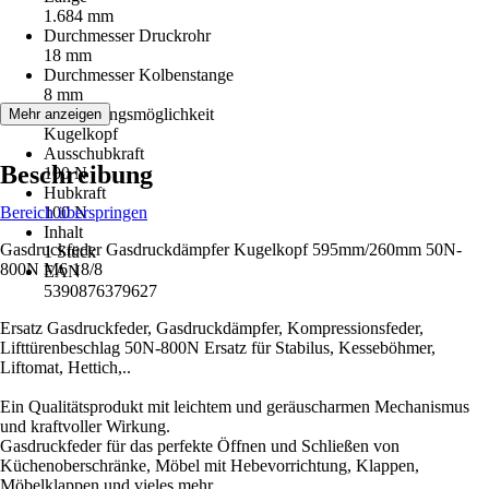
1.684 mm
Durchmesser Druckrohr
18 mm
Durchmesser Kolbenstange
8 mm
Befestigungsmöglichkeit
Mehr anzeigen
Kugelkopf
Ausschubkraft
Beschreibung
100 N
Hubkraft
Bereich überspringen
100 N
Inhalt
Gasdruckfeder Gasdruckdämpfer Kugelkopf 595mm/260mm 50N-
1 Stück
800N M6 18/8
EAN
5390876379627
Ersatz Gasdruckfeder, Gasdruckdämpfer, Kompressionsfeder,
Lifttürenbeschlag 50N-800N Ersatz für Stabilus, Kesseböhmer,
Liftomat, Hettich,..
Ein Qualitätsprodukt mit leichtem und geräuscharmen Mechanismus
und kraftvoller Wirkung.
Gasdruckfeder für das perfekte Öffnen und Schließen von
Küchenoberschränke, Möbel mit Hebevorrichtung, Klappen,
Möbelklappen und vieles mehr.