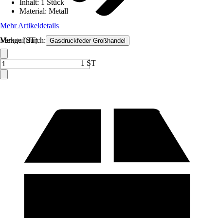
Inhalt
:
1 Stück
Material
:
Metall
Mehr Artikeldetails
Verkauf durch:
Menge (ST)
Gasdruckfeder Großhandel
1 ST