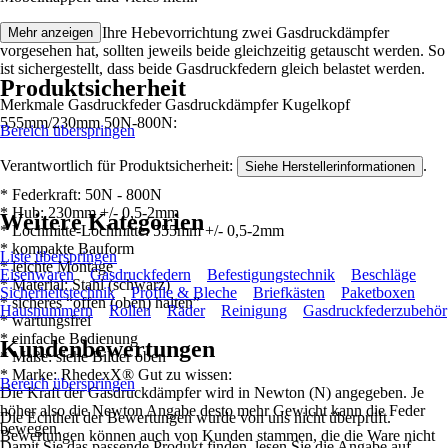
Hinweis: Wenn Ihre Hebevorrichtung zwei Gasdruckdämpfer
Mehr anzeigen
vorgesehen hat, sollten jeweils beide gleichzeitig getauscht werden. So
ist sichergestellt, dass beide Gasdruckfedern gleich belastet werden.
Produktsicherheit
Merkmale Gasdruckfeder Gasdruckdämpfer Kugelkopf
555mm/230mm 50N-800N:
Bereich überspringen
Verantwortlich für Produktsicherheit:
.
Siehe Herstellerinformationen
* Federkraft: 50N - 800N
* Hub: 230mm +/- 0,5-2mm
Weitere Kategorien
* Lochmitte-Lochmitte: 555mm +/- 0,5-2mm
* kompakte Bauform
Liste überspringen
* leichte Montage
Eisenwaren
Gasdruckfedern
Befestigungstechnik
Beschläge
* Material: Stahl (schwarz)
Sicherheitstechnik
Profile & Bleche
Briefkästen
Paketboxen
* sicheres “offen (oben) halten”
Hausnummern
Rollen
Räder
Reinigung
Gasdruckfederzubehör
* wartungsfrei
* einfache Bedienung
Kundenbewertungen
* Maße: siehe Bilder oben
* Marke: RhedexX® Gut zu wissen:
Bereich überspringen
Die Kraft der Gasdruckdämpfer wird in Newton (N) angegeben. Je
höher also die Newton Angabe desto mehr Gewicht kann die Feder
Die Echtheit der Bewertungen wurde von uns nicht überprüft.
bewegen.
Bewertungen können auch von Kunden stammen, die die Ware nicht
Damit Sie das passende Produkt finden, lesen Sie die Angabe auf