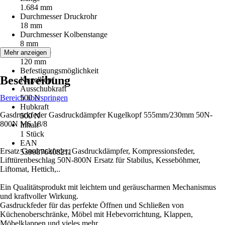
1.684 mm
Durchmesser Druckrohr
18 mm
Durchmesser Kolbenstange
8 mm
Hublänge
Mehr anzeigen
120 mm
Befestigungsmöglichkeit
Beschreibung
Kugelkopf
Ausschubkraft
Bereich überspringen
500 N
Hubkraft
Gasdruckfeder Gasdruckdämpfer Kugelkopf 555mm/230mm 50N-
500 N
800N M6 18/8
Inhalt
1 Stück
EAN
Ersatz Gasdruckfeder, Gasdruckdämpfer, Kompressionsfeder,
5390876408211
Lifttürenbeschlag 50N-800N Ersatz für Stabilus, Kesseböhmer,
Liftomat, Hettich,..
Ein Qualitätsprodukt mit leichtem und geräuscharmen Mechanismus
und kraftvoller Wirkung.
Gasdruckfeder für das perfekte Öffnen und Schließen von
Küchenoberschränke, Möbel mit Hebevorrichtung, Klappen,
Möbelklappen und vieles mehr.