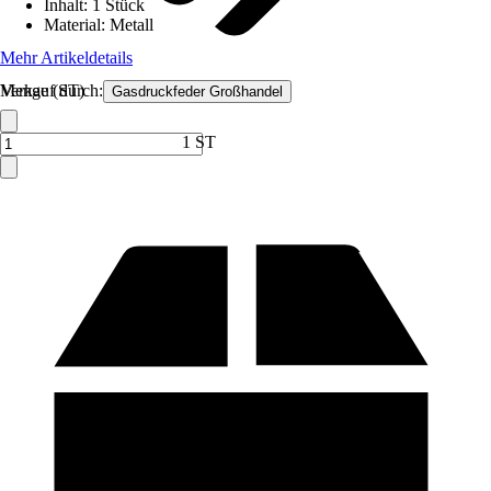
Inhalt
:
1 Stück
Material
:
Metall
Mehr Artikeldetails
Verkauf durch:
Menge (ST)
Gasdruckfeder Großhandel
1 ST