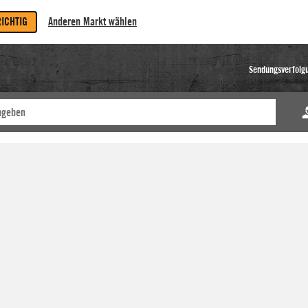
RICHTIG
Anderen Markt wählen
Sendungsverfolg