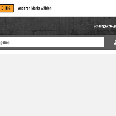
RICHTIG
Anderen Markt wählen
Sendungsverfolg