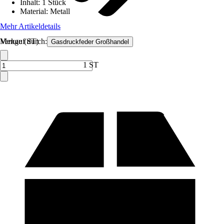
Inhalt
:
1 Stück
Material
:
Metall
Mehr Artikeldetails
Verkauf durch:
Menge (ST)
Gasdruckfeder Großhandel
1 ST