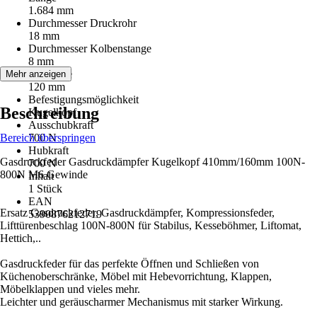
1.684 mm
Durchmesser Druckrohr
18 mm
Durchmesser Kolbenstange
8 mm
Hublänge
Mehr anzeigen
120 mm
Befestigungsmöglichkeit
Beschreibung
Kugelkopf
Ausschubkraft
Bereich überspringen
700 N
Hubkraft
Gasdruckfeder Gasdruckdämpfer Kugelkopf 410mm/160mm 100N-
700 N
800N M6 Gewinde
Inhalt
1 Stück
EAN
Ersatz Gasdruckfeder, Gasdruckdämpfer, Kompressionsfeder,
5390876212719
Lifttürenbeschlag 100N-800N für Stabilus, Kesseböhmer, Liftomat,
Hettich,..
Gasdruckfeder für das perfekte Öffnen und Schließen von
Küchenoberschränke, Möbel mit Hebevorrichtung, Klappen,
Möbelklappen und vieles mehr.
Leichter und geräuscharmer Mechanismus mit starker Wirkung.