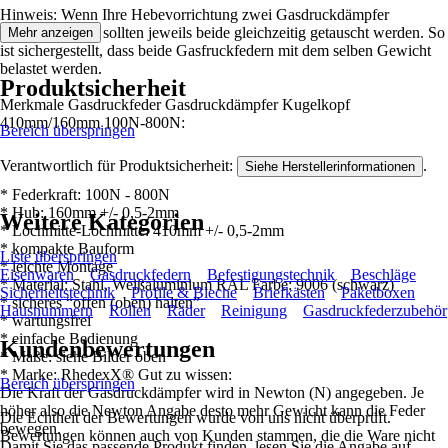
Hinweis: Wenn Ihre Hebevorrichtung zwei Gasdruckdämpfer
vorgesehen hat, sollten jeweils beide gleichzeitig getauscht werden. So
Mehr anzeigen
ist sichergestellt, dass beide Gasfruckfedern mit dem selben Gewicht
belastet werden.
Produktsicherheit
Merkmale Gasdruckfeder Gasdruckdämpfer Kugelkopf
410mm/160mm 100N-800N:
Bereich überspringen
Verantwortlich für Produktsicherheit:
.
Siehe Herstellerinformationen
* Federkraft: 100N - 800N
* Hub: 160mm +/- 0,5-2mm
Weitere Kategorien
* Lochmitte-Lochmitte: 410mm +/- 0,5-2mm
* kompakte Bauform
Liste überspringen
* leichte Montage
Eisenwaren
Gasdruckfedern
Befestigungstechnik
Beschläge
* Material: Stahl, Weißaluminium RAL Farbe: 9006 (schwarz)
Sicherheitstechnik
Profile & Bleche
Briefkästen
Paketboxen
* sicheres “offen (oben) halten”
Hausnummern
Rollen
Räder
Reinigung
Gasdruckfederzubehör
* wartungsfrei
* einfache Bedienung
Kundenbewertungen
* Maße: siehe Bilder oben
* Marke: RhedexX® Gut zu wissen:
Bereich überspringen
Die Kraft der Gasdruckdämpfer wird in Newton (N) angegeben. Je
höher also die Newton Angabe desto mehr Gewicht kann die Feder
Die Echtheit der Bewertungen wurde von uns nicht überprüft.
bewegen.
Bewertungen können auch von Kunden stammen, die die Ware nicht
Damit Sie das passende Produkt finden, lesen Sie die Angabe auf