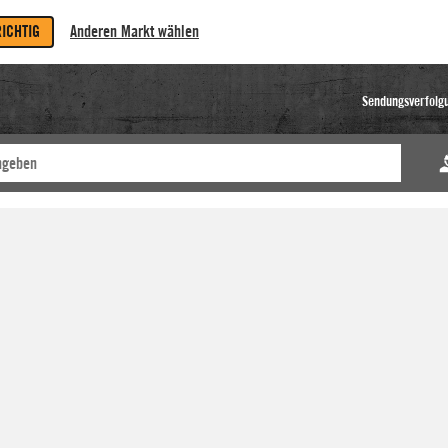
RICHTIG
Anderen Markt wählen
Sendungsverfolg