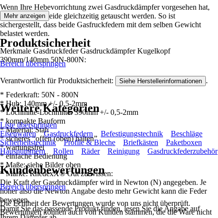
Wenn Ihre Hebevorrichtung zwei Gasdruckdämpfer vorgesehen hat,
sollten jeweils beide gleichzeitig getauscht werden. So ist
Mehr anzeigen
sichergestellt, dass beide Gasfruckfedern mit dem selben Gewicht
belastet werden.
Produktsicherheit
Merkmale Gasdruckfeder Gasdruckdämpfer Kugelkopf
390mm/140mm 50N-800N:
Bereich überspringen
Verantwortlich für Produktsicherheit:
.
Siehe Herstellerinformationen
* Federkraft: 50N - 800N
* Hub: 140mm +/- 0,5-2mm
Weitere Kategorien
* Lochmitte-Lochmitte: 390mm +/- 0,5-2mm
* kompakte Bauform
Liste überspringen
* Material: Stah
Eisenwaren
Gasdruckfedern
Befestigungstechnik
Beschläge
* sicheres “offen (oben) halten”
Sicherheitstechnik
Profile & Bleche
Briefkästen
Paketboxen
* wartungsfrei
Hausnummern
Rollen
Räder
Reinigung
Gasdruckfederzubehör
* einfache Bedienung
* Maße: siehe Bilder oben
Kundenbewertungen
* Marke: RhedexX® Gut zu wissen:
Die Kraft der Gasdruckdämpfer wird in Newton (N) angegeben. Je
Bereich überspringen
höher also die Newton Angabe desto mehr Gewicht kann die Feder
bewegen.
Die Echtheit der Bewertungen wurde von uns nicht überprüft.
Damit Sie das passende Produkt finden, lesen Sie die Angabe auf
Bewertungen können auch von Kunden stammen, die die Ware nicht
Ihrem Dämpfer ab.