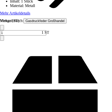
Inhalt
:
1 Stück
Material
:
Metall
Mehr Artikeldetails
Verkauf durch:
Menge (ST)
Gasdruckfeder Großhandel
1 ST