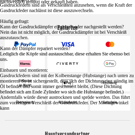
nachweislich genutzt oder gekauft haben.
Gasdruckfedern sind als Verschleißteil anzusehen, wenn die Kraft der
Gasdruckfeder nachlässt ist diese auszuwechseln.
Häufig gefragt:
Zahlarten
Kann der Gasdruckdämpfer eingestellt oder nachgestellt werden?
Nein das ist nicht möglich, der Gasdruckdämpfer ist bei Verschleiß
auszutauschen.
Kann der Dämpfer repariert werden?
Lediglich die Köpfe sind austauschbar, diese erhalten Sie ebenso bei
uns.
Einbauen und montieren:
Gasdruckfedern sind mit der Kolbenstange (Hubstange) nach unten zu
montieren. So ist sichergestellt, dass sich der Dichtungsring ständig im
Öl befindet und somit immer geschmiert bleibt. (Diese Dichtung
befindet sich am Ende Zylinder wo sich die Hubstange befindet.)
Andernfalls würde dieser austrocknen und spröde werden. Das führt
zum vorzeitigen Verschleiß der Gasdruckfeder. Der Montagewinkel
kann
Hauptversandpartner