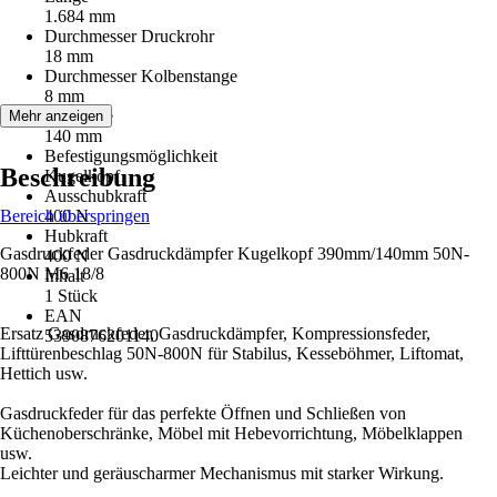
1.684 mm
Durchmesser Druckrohr
18 mm
Durchmesser Kolbenstange
8 mm
Hublänge
Mehr anzeigen
140 mm
Befestigungsmöglichkeit
Beschreibung
Kugelkopf
Ausschubkraft
Bereich überspringen
400 N
Hubkraft
Gasdruckfeder Gasdruckdämpfer Kugelkopf 390mm/140mm 50N-
400 N
800N M6 18/8
Inhalt
1 Stück
EAN
Ersatz Gasdruckfeder, Gasdruckdämpfer, Kompressionsfeder,
5390876201140
Lifttürenbeschlag 50N-800N für Stabilus, Kesseböhmer, Liftomat,
Hettich usw.
Gasdruckfeder für das perfekte Öffnen und Schließen von
Küchenoberschränke, Möbel mit Hebevorrichtung, Möbelklappen
usw.
Leichter und geräuscharmer Mechanismus mit starker Wirkung.