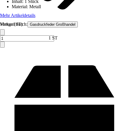
Inhalt
:
1 Stück
Material
:
Metall
Mehr Artikeldetails
Verkauf durch:
Menge (ST)
Gasdruckfeder Großhandel
1 ST