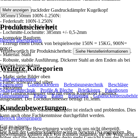
Merkmale Gasdruckfeder Gasdruckdämpfer Kugelkopf
Mehr anzeigen
385mm/150mm 100N-1.250N:
- Federkraft: 100N-1.250N
Produktsicherheit
- Hub: 150mm +/- 0,5-2mm
- Lochmitte-Lochmitte: 385mm +/- 0,5-2mm
- kompakte Bauform
Bereich überspringen
- Erzeugt einen Druck von beispielsweise 150N = 15KG, 900N=
90KG
Verantwortlich für Produktsicherheit:
.
Siehe Herstellerinformationen
- Material: Stahl
- Robuste, stabile Ausführung. Dickerer Stahl an den Enden als bei
Vergleichsprodukten
Weitere Kategorien
- wartungsfrei
- Maße: siehe Bilder oben
Liste überspringen
- Farbe: schwarz und silber
Eisenwaren
Gasdruckfedern
Befestigungstechnik
Beschläge
- M8x9mm
Sicherheitstechnik
Profile & Bleche
Briefkästen
Paketboxen
- alle Gasdruckdämpfer sind mit einem Kugelkopf Endstück
Hausnummern
Rollen
Räder
Reinigung
Gasdruckfederzubehör
ausgestattet. Der Lochdurchmesser beträgt 10,3mm.
Kundenbewertungen
Der Austausch der Gasdruckdämpfer ist einfach und problemlos. Dies
kann auch ohne Fachkenntnisse durchgeführt werden.
Bereich überspringen
Gut zu wissen:
Die Echtheit der Bewertungen wurde von uns nicht überprüft.
Die Kraft der Gasdruckdämpfer wird in Newton (N) angegeben. Je
Bewertungen können auch von Kunden stammen, die die Ware nicht
höher also die Newton Angabe desto mehr Gewicht kann der Dämpfer