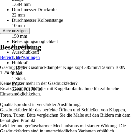
1.684 mm
Durchmesser Druckrohr
22 mm
Durchmesser Kolbenstange
10 mm
Hublänge
Mehr anzeigen
150 mm
Befestigungsmöglichkeit
Beschreibung
Kugelkopf
Ausschubkraft
Bereich überspringen
1,15 N
Hubkraft
Gasdruckfeder Gasdruckdämpfer Kugelkopf 385mm/150mm 100N-
1,15 N
1.250N M8
Inhalt
1 Stück
Keine Power mehr in der Gasdruckfeder?
EAN
Ersatz Gasdruckdämpfer mit Kugelkopfaufnahme für zahlreiche
5390876170736
Einsatzmöglichkeiten.
Qualitätsprodukt in verstärkter Ausführung.
Gasdruckfeder für das perfekte Öffnen und Schließen von Klappen,
Toren, Türen. Bitte vergleichen Sie die Maße auf den Bildern mit dem
benötigten Produkt.
Leichter und geräuscharmer Mechanismus mit starker Wirkung. Die
Gasdruckfedern sind in unterschiedlichen Varianten erhältlich.