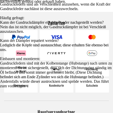
nachweislich genutzt oder gekauft haben.
Gasdruckfedern sind als Verschleißteil anzusehen, wenn die Kraft der
Gasdruckfeder nachlässt ist diese auszuwechseln.
Häufig gefragt:
Zahlarten
Kann der Gasdruckdämpfer eingestellt oder nachgestellt werden?
Nein das ist nicht möglich, der Gasdruckdämpfer ist bei Verschleiß
auszutauschen.
Kann der Dämpfer repariert werden?
Lediglich die Köpfe sind austauschbar, diese erhalten Sie ebenso bei
uns.
Einbauen und montieren:
Gasdruckfedern sind mit der Kolbenstange (Hubstange) nach unten zu
montieren. So ist sichergestellt, dass sich der Dichtungsring ständig im
Öl befindet und somit immer geschmiert bleibt. (Diese Dichtung
befindet sich am Ende Zylinder wo sich die Hubstange befindet.)
Andernfalls würde dieser austrocknen und spröde werden. Das führt
zum vorzeitigen
Hauptversandpartner