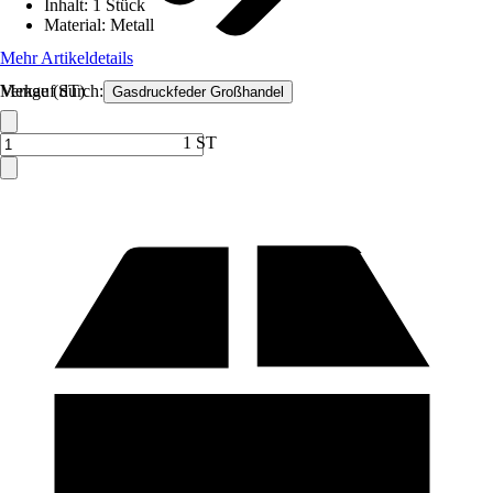
Inhalt
:
1 Stück
Material
:
Metall
Mehr Artikeldetails
Verkauf durch:
Menge (ST)
Gasdruckfeder Großhandel
1 ST