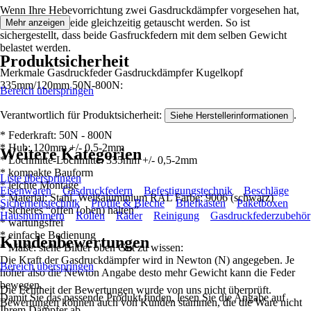
Wenn Ihre Hebevorrichtung zwei Gasdruckdämpfer vorgesehen hat,
sollten jeweils beide gleichzeitig getauscht werden. So ist
Mehr anzeigen
sichergestellt, dass beide Gasfruckfedern mit dem selben Gewicht
belastet werden.
Produktsicherheit
Merkmale Gasdruckfeder Gasdruckdämpfer Kugelkopf
335mm/120mm 50N-800N:
Bereich überspringen
Verantwortlich für Produktsicherheit:
.
Siehe Herstellerinformationen
* Federkraft: 50N - 800N
* Hub: 120mm +/- 0,5-2mm
Weitere Kategorien
* Lochmitte-Lochmitte: 335mm +/- 0,5-2mm
* kompakte Bauform
Liste überspringen
* leichte Montage
Eisenwaren
Gasdruckfedern
Befestigungstechnik
Beschläge
* Material: Stahl, Weißaluminium RAL Farbe: 9006 (schwarz)
Sicherheitstechnik
Profile & Bleche
Briefkästen
Paketboxen
* sicheres “offen (oben) halten”
Hausnummern
Rollen
Räder
Reinigung
Gasdruckfederzubehör
* wartungsfrei
* einfache Bedienung
Kundenbewertungen
* Maße: siehe Bilder oben Gut zu wissen:
Die Kraft der Gasdruckdämpfer wird in Newton (N) angegeben. Je
Bereich überspringen
höher also die Newton Angabe desto mehr Gewicht kann die Feder
bewegen.
Die Echtheit der Bewertungen wurde von uns nicht überprüft.
Damit Sie das passende Produkt finden, lesen Sie die Angabe auf
Bewertungen können auch von Kunden stammen, die die Ware nicht
Ihrem Dämpfer ab.