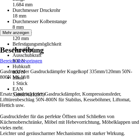
1.684 mm
Durchmesser Druckrohr
18 mm
Durchmesser Kolbenstange
8 mm
Hublänge
Mehr anzeigen
120 mm
Befestigungsmöglichkeit
Beschreibung
Kugelkopf
Ausschubkraft
Bereich überspringen
800 N
Hubkraft
Gasdruckfeder Gasdruckdämpfer Kugelkopf 335mm/120mm 50N-
800 N
800N M6 18/8
Inhalt
1 Stück
EAN
Ersatz Gasdruckfeder, Gasdruckdämpfer, Kompressionsfeder,
5390876212979
Lifttürenbeschlag 50N-800N für Stabilus, Kesseböhmer, Liftomat,
Hettich usw.
Gasdruckfeder für das perfekte Öffnen und Schließen von
Küchenoberschränke, Möbel mit Hebevorrichtung, Möbelklappen und
vieles mehr.
Leichter und geräuscharmer Mechanismus mit starker Wirkung.