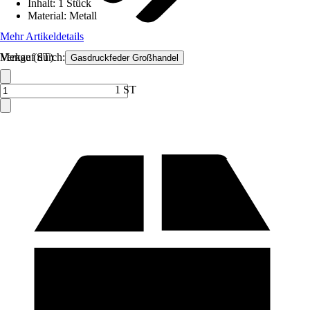
Inhalt
:
1 Stück
Material
:
Metall
Mehr Artikeldetails
Verkauf durch:
Menge (ST)
Gasdruckfeder Großhandel
1 ST