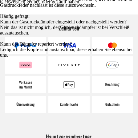
nachweislich genutzt oder gekauft haben.
Gasdruckfeder nachlässt ist diese auszuwechseln.
Häufig gefragt:
Kann der Gasdruckdämpfer eingestellt oder nachgestellt werden?
Zahlarten
Nein das ist nicht möglich, der Gasdruckdämpfer ist bei Verschleiß
auszutauschen.
Kann der Dämpfer repariert werden?
Lediglich die Köpfe sind austauschbar, diese erhalten Sie ebenso bei
uns.
Hauptversandpartner