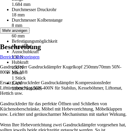
1.684 mm
Durchmesser Druckrohr
18 mm
Durchmesser Kolbenstange
8 mm
Hublänge
Mehr anzeigen
60 mm
Befestigungsmöglichkeit
Beschreibung
Kugelkopf
Ausschubkraft
Bereich überspringen
150 N
Hubkraft
Gasdruckfeder Gasdruckdämpfer Kugelkopf 250mm/70mm 50N-
150 N
800N M6 18/8
Inhalt
1 Stück
Ersatz Gasdruckfeder Gasdruckdämpfer Kompressionsfeder
EAN
Lifttürenbeschlag 50N-400N für Stabilus, Kesseböhmer, Liftomat,
5390876160645
Hettich usw.
Gasdruckfeder für das perfekte Öffnen und Schließen von
Küchenoberschränke, Möbel mit Hebevorrichtung, Möbelklappen
usw. Leichter und geräuscharmer Mechanismus mit starker Wirkung.
Wenn Ihre Hebevorrichtung zwei Gasdruckdämpfer vorgesehen hat,
sollten jeweils beide gleichzeitig getauscht werden. So ist