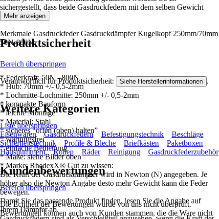
sichergestellt, dass beide Gasdruckfedern mit dem selben Gewicht
belastet werden.
Mehr anzeigen
Merkmale Gasdruckfeder Gasdruckdämpfer Kugelkopf 250mm/70mm
Produktsicherheit
50N-800N:
Bereich überspringen
* Federkraft: 50N - 800N
Verantwortlich für Produktsicherheit:
.
Siehe Herstellerinformationen
* Hub: 70mm +/- 0,5-2mm
* Lochmitte-Lochmitte: 250mm +/- 0,5-2mm
* kompakte Bauform
Weitere Kategorien
* leichte Montage
* Material: Stahl
Liste überspringen
* sicheres “offen (oben) halten”
Eisenwaren
Gasdruckfedern
Befestigungstechnik
Beschläge
* wartungsfrei
Sicherheitstechnik
Profile & Bleche
Briefkästen
Paketboxen
* einfache Bedienung
Hausnummern
Rollen
Räder
Reinigung
Gasdruckfederzubehör
* Maße: siehe Bilder oben
* Marke: RhedexX® Gut zu wissen:
Kundenbewertungen
Die Kraft der Gasdruckdämpfer wird in Newton (N) angegeben. Je
höher also die Newton Angabe desto mehr Gewicht kann die Feder
Bereich überspringen
bewegen.
Damit Sie das passende Produkt finden, lesen Sie die Angabe auf
Die Echtheit der Bewertungen wurde von uns nicht überprüft.
Ihrem Dämpfer ab.
Bewertungen können auch von Kunden stammen, die die Ware nicht
Gasdruckfedern sind als Verschleißteil anzusehen, wenn die Kraft der