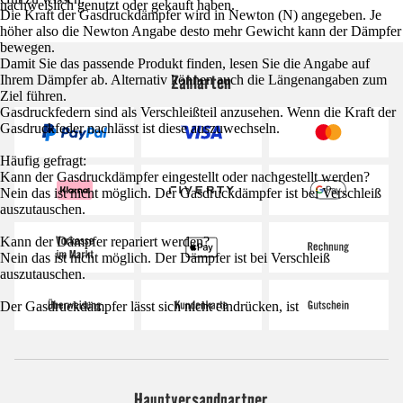
nachweislich genutzt oder gekauft haben.
Die Kraft der Gasdruckdämpfer wird in Newton (N) angegeben. Je
höher also die Newton Angabe desto mehr Gewicht kann der Dämpfer
bewegen.
Damit Sie das passende Produkt finden, lesen Sie die Angabe auf
Zahlarten
Ihrem Dämpfer ab. Alternativ können auch die Längenangaben zum
Ziel führen.
Gasdruckfedern sind als Verschleißteil anzusehen. Wenn die Kraft der
Gasdruckfeder nachlässt ist diese auszuwechseln.
Häufig gefragt:
Kann der Gasdruckdämpfer eingestellt oder nachgestellt werden?
Nein das ist nicht möglich. Der Gasdruckdämpfer ist bei Verschleiß
auszutauschen.
Kann der Dämpfer repariert werden?
Nein das ist nicht möglich. Der Dämpfer ist bei Verschleiß
auszutauschen.
Der Gasdruckdämpfer lässt sich nicht eindrücken, ist
Hauptversandpartner