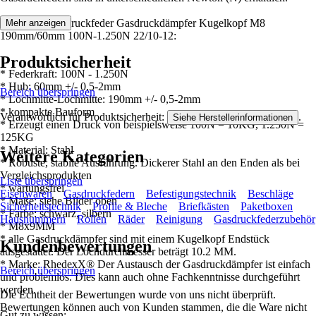
Merkmale Gasdruckfeder Gasdruckdämpfer Kugelkopf M8
Mehr anzeigen
190mm/60mm 100N-1.250N 22/10-12:
Produktsicherheit
* Federkraft: 100N - 1.250N
* Hub: 60mm +/- 0,5-2mm
Bereich überspringen
* Lochmitte-Lochmitte: 190mm +/- 0,5-2mm
* kompakte Bauform
Verantwortlich für Produktsicherheit:
.
Siehe Herstellerinformationen
* Erzeugt einen Druck von beispielsweise 100N = 10KG, 1.250N =
125KG
* Material: Stahl
Weitere Kategorien
* Robuste, stabile Ausführung. Dickerer Stahl an den Enden als bei
Vergleichsprodukten
Liste überspringen
* wartungsfrei
Eisenwaren
Gasdruckfedern
Befestigungstechnik
Beschläge
* Maße: siehe Bilder oben
Sicherheitstechnik
Profile & Bleche
Briefkästen
Paketboxen
* Farbe: schwarz, silbern
Hausnummern
Rollen
Räder
Reinigung
Gasdruckfederzubehör
* M8x9MM
* alle Gasdruckdämpfer sind mit einem Kugelkopf Endstück
Kundenbewertungen
ausgestattet. Der Lochdurchmesser beträgt 10.2 MM.
* Marke: RhedexX® Der Austausch der Gasdruckdämpfer ist einfach
Bereich überspringen
und problemlos. Dies kann auch ohne Fachkenntnisse durchgeführt
werden.
Die Echtheit der Bewertungen wurde von uns nicht überprüft.
Bewertungen können auch von Kunden stammen, die die Ware nicht
Gut zu wissen: