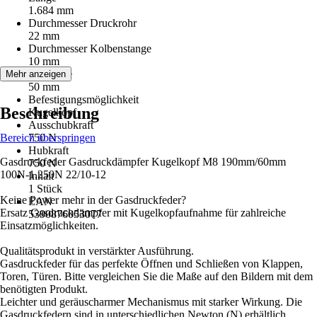
1.684 mm
Durchmesser Druckrohr
22 mm
Durchmesser Kolbenstange
10 mm
Hublänge
Mehr anzeigen
50 mm
Befestigungsmöglichkeit
Beschreibung
Kugelkopf
Ausschubkraft
Bereich überspringen
750 N
Hubkraft
Gasdruckfeder Gasdruckdämpfer Kugelkopf M8 190mm/60mm
750 N
100N-1.250N 22/10-12
Inhalt
1 Stück
Keine Power mehr in der Gasdruckfeder?
EAN
Ersatz Gasdruckdämpfer mit Kugelkopfaufnahme für zahlreiche
5390876053077
Einsatzmöglichkeiten.
Qualitätsprodukt in verstärkter Ausführung.
Gasdruckfeder für das perfekte Öffnen und Schließen von Klappen,
Toren, Türen. Bitte vergleichen Sie die Maße auf den Bildern mit dem
benötigten Produkt.
Leichter und geräuscharmer Mechanismus mit starker Wirkung. Die
Gasdruckfedern sind in unterschiedlichen Newton (N) erhältlich.