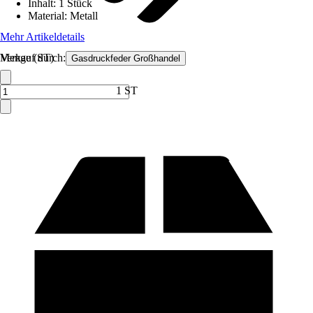
Inhalt
:
1 Stück
Material
:
Metall
Mehr Artikeldetails
Verkauf durch:
Menge (ST)
Gasdruckfeder Großhandel
1 ST