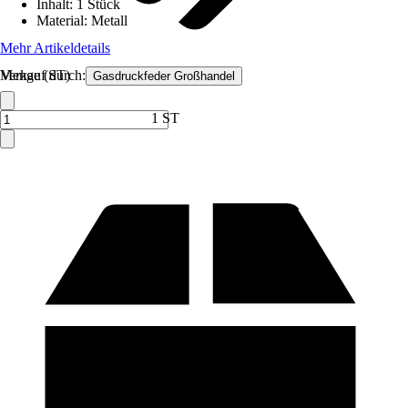
Inhalt
:
1 Stück
Material
:
Metall
Mehr Artikeldetails
Verkauf durch:
Menge (ST)
Gasdruckfeder Großhandel
1 ST