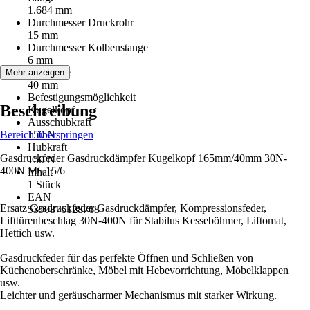
1.684 mm
Durchmesser Druckrohr
15 mm
Durchmesser Kolbenstange
6 mm
Hublänge
Mehr anzeigen
40 mm
Befestigungsmöglichkeit
Beschreibung
Kugelkopf
Ausschubkraft
Bereich überspringen
150 N
Hubkraft
Gasdruckfeder Gasdruckdämpfer Kugelkopf 165mm/40mm 30N-
150 N
400N M6 15/6
Inhalt
1 Stück
EAN
Ersatz Gasdruckfeder Gasdruckdämpfer, Kompressionsfeder,
5390876128768
Lifttürenbeschlag 30N-400N für Stabilus Kesseböhmer, Liftomat,
Hettich usw.
Gasdruckfeder für das perfekte Öffnen und Schließen von
Küchenoberschränke, Möbel mit Hebevorrichtung, Möbelklappen
usw.
Leichter und geräuscharmer Mechanismus mit starker Wirkung.