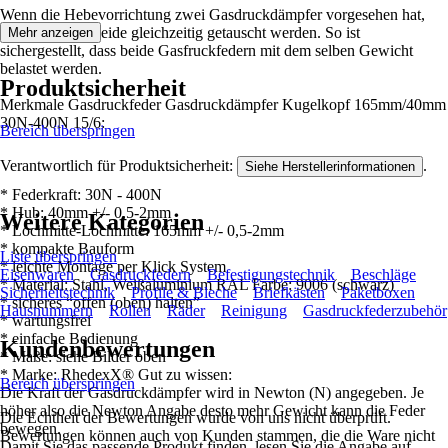
Wenn die Hebevorrichtung zwei Gasdruckdämpfer vorgesehen hat,
sollten jeweils beide gleichzeitig getauscht werden. So ist
Mehr anzeigen
sichergestellt, dass beide Gasfruckfedern mit dem selben Gewicht
belastet werden.
Produktsicherheit
Merkmale Gasdruckfeder Gasdruckdämpfer Kugelkopf 165mm/40mm
30N-400N 15/6:
Bereich überspringen
Verantwortlich für Produktsicherheit:
.
Siehe Herstellerinformationen
* Federkraft: 30N - 400N
* Hub: 40mm +/- 0,5-2mm
Weitere Kategorien
* Lochmitte-Lochmitte: 165mm +/- 0,5-2mm
* kompakte Bauform
Liste überspringen
* leichte Montage per Klick System
Eisenwaren
Gasdruckfedern
Befestigungstechnik
Beschläge
* Material: Stahl, Weißaluminium RAL Farbe: 9006 (schwarz)
Sicherheitstechnik
Profile & Bleche
Briefkästen
Paketboxen
* sicheres “offen (oben) halten”
Hausnummern
Rollen
Räder
Reinigung
Gasdruckfederzubehör
* wartungsfrei
* einfache Bedienung
Kundenbewertungen
* Maße: siehe Bilder oben
* Marke: RhedexX® Gut zu wissen:
Bereich überspringen
Die Kraft der Gasdruckdämpfer wird in Newton (N) angegeben. Je
höher also die Newton Angabe desto mehr Gewicht kann die Feder
Die Echtheit der Bewertungen wurde von uns nicht überprüft.
bewegen.
Bewertungen können auch von Kunden stammen, die die Ware nicht
Damit Sie das passende Produkt finden, lesen Sie die Angabe auf