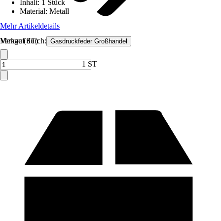
Inhalt
:
1 Stück
Material
:
Metall
Mehr Artikeldetails
Verkauf durch:
Menge (ST)
Gasdruckfeder Großhandel
1 ST