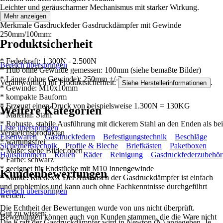
Leichter und geräuscharmer Mechanismus mit starker Wirkung.
Mehr anzeigen
Merkmale Gasdruckfeder Gasdruckdämpfer mit Gewinde
250mm/100mm:
Produktsicherheit
* Federkraft: 1.300N - 2.500N
Bereich überspringen
* Hub ohne Gewinde gemessen: 100mm (siehe bemaßte Bilder)
* Länge (ohne Gewinde): 250mm +/-2mm
Verantwortlich für Produktsicherheit:
.
Siehe Herstellerinformationen
* Gewinde: M10x10mm
* kompakte Bauform
* Erzeugt einen Druck von beispielsweise 1.300N = 130KG
Weitere Kategorien
* Material: Stahl
* Robuste, stabile Ausführung mit dickerem Stahl an den Enden als bei
Liste überspringen
Vergleichsprodukten
Eisenwaren
Gasdruckfedern
Befestigungstechnik
Beschläge
* wartungsfrei
Sicherheitstechnik
Profile & Bleche
Briefkästen
Paketboxen
* Maße: siehe Bilder oben
Hausnummern
Rollen
Räder
Reinigung
Gasdruckfederzubehör
* Farbe: schwarz
* geeignet für Endstücke mit M10 Innengewinde
Kundenbewertungen
* Marke: RhedexX Der Austausch der Gasdruckdämpfer ist einfach
und problemlos und kann auch ohne Fachkenntnisse durchgeführt
Bereich überspringen
werden.
Die Echtheit der Bewertungen wurde von uns nicht überprüft.
Gut zu wissen:
Bewertungen können auch von Kunden stammen, die die Ware nicht
Die Kraft der Gasdruckdämpfer wird in Newton (N) angegeben. Je