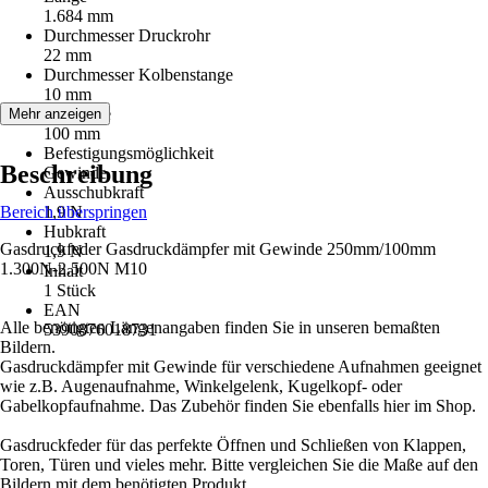
1.684 mm
Durchmesser Druckrohr
22 mm
Durchmesser Kolbenstange
10 mm
Hublänge
Mehr anzeigen
100 mm
Befestigungsmöglichkeit
Beschreibung
Gewinde
Ausschubkraft
Bereich überspringen
1,9 N
Hubkraft
Gasdruckfeder Gasdruckdämpfer mit Gewinde 250mm/100mm
1,9 N
1.300N-2.500N M10
Inhalt
1 Stück
EAN
Alle benötigten Längenangaben finden Sie in unseren bemaßten
5390876018731
Bildern.
Gasdruckdämpfer mit Gewinde für verschiedene Aufnahmen geeignet
wie z.B. Augenaufnahme, Winkelgelenk, Kugelkopf- oder
Gabelkopfaufnahme. Das Zubehör finden Sie ebenfalls hier im Shop.
Gasdruckfeder für das perfekte Öffnen und Schließen von Klappen,
Toren, Türen und vieles mehr. Bitte vergleichen Sie die Maße auf den
Bildern mit dem benötigten Produkt.