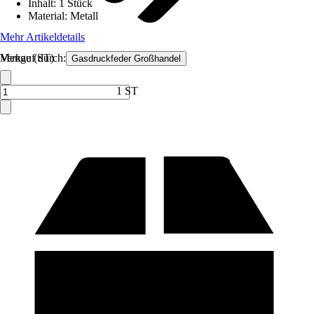
Inhalt
:
1 Stück
Material
:
Metall
Mehr Artikeldetails
Verkauf durch:
Menge (ST)
Gasdruckfeder Großhandel
1 ST