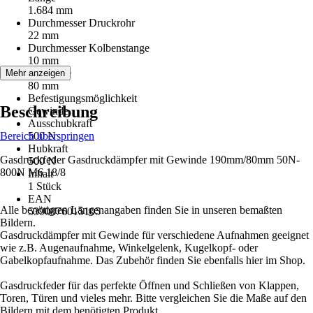
1.684 mm
Durchmesser Druckrohr
22 mm
Durchmesser Kolbenstange
10 mm
Hublänge
Mehr anzeigen
80 mm
Befestigungsmöglichkeit
Beschreibung
Gewinde
Ausschubkraft
Bereich überspringen
500 N
Hubkraft
Gasdruckfeder Gasdruckdämpfer mit Gewinde 190mm/80mm 50N-
500 N
800N M6 18/8
Inhalt
1 Stück
EAN
Alle benötigten Längenangaben finden Sie in unseren bemaßten
5390876015105
Bildern.
Gasdruckdämpfer mit Gewinde für verschiedene Aufnahmen geeignet
wie z.B. Augenaufnahme, Winkelgelenk, Kugelkopf- oder
Gabelkopfaufnahme. Das Zubehör finden Sie ebenfalls hier im Shop.
Gasdruckfeder für das perfekte Öffnen und Schließen von Klappen,
Toren, Türen und vieles mehr. Bitte vergleichen Sie die Maße auf den
Bildern mit dem benötigten Produkt.