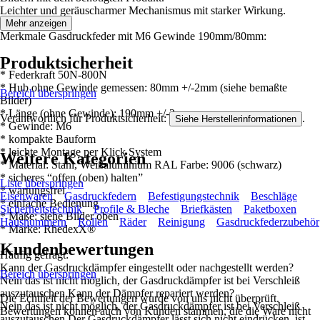
Leichter und geräuscharmer Mechanismus mit starker Wirkung.
Mehr anzeigen
Merkmale Gasdruckfeder mit M6 Gewinde 190mm/80mm:
Produktsicherheit
* Federkraft 50N-800N
* Hub ohne Gewinde gemessen: 80mm +/-2mm (siehe bemaßte
Bereich überspringen
Bilder)
* Länge (ohne Gewinde): 190mm +/-2mm
Verantwortlich für Produktsicherheit:
.
Siehe Herstellerinformationen
* Gewinde: M6
* kompakte Bauform
* leichte Montage per Klick System
Weitere Kategorien
* Material: Stahl, Weißaluminium RAL Farbe: 9006 (schwarz)
* sicheres “offen (oben) halten”
Liste überspringen
* wartungsfrei
Eisenwaren
Gasdruckfedern
Befestigungstechnik
Beschläge
* einfache Bedienung
Sicherheitstechnik
Profile & Bleche
Briefkästen
Paketboxen
* Maße: siehe Bilder oben
Hausnummern
Rollen
Räder
Reinigung
Gasdruckfederzubehör
* Marke: RhedexX®
Kundenbewertungen
Häufig gefragt:
Kann der Gasdruckdämpfer eingestellt oder nachgestellt werden?
Bereich überspringen
Nein das ist nicht möglich, der Gasdruckdämpfer ist bei Verschleiß
auszutauschen.Kann der Dämpfer repariert werden?
Die Echtheit der Bewertungen wurde von uns nicht überprüft.
Nein das ist nicht möglich, der Gasdruckdämpfer ist bei Verschleiß
Bewertungen können auch von Kunden stammen, die die Ware nicht
auszutauschen.Der Gasdruckdämpfer lässt sich nicht eindrücken, ist