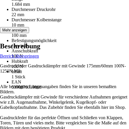
1.684 mm
Durchmesser Druckrohr
22 mm
Durchmesser Kolbenstange
10 mm
Hublänge
Mehr anzeigen
100 mm
Befestigungsmöglichkeit
Beschreibung
Gewinde
Ausschubkraft
Bereich überspringen
100 N
Hubkraft
Gasdruckfeder Gasdruckdämpfer mit Gewinde 175mm/60mm 100N-
100 N
1250N M8
Inhalt
1 Stück
EAN
Alle benötigten Längenangaben finden Sie in unseren bemaßten
5390876019868
Bildern.
Gasdruckdämpfer mit Gewinde für verschiedene Aufnahmen geeignet
wie z.B. Augenaufnahme, Winkelgelenk, Kugelkopf- oder
Gabelkopfaufnahme. Das Zubehör finden Sie ebenfalls hier im Shop.
Gasdruckfeder für das perfekte Öffnen und Schließen von Klappen,
Toren, Türen und vieles mehr. Bitte vergleichen Sie die Maße auf den
Bildern mit dem benötigten Produkt.