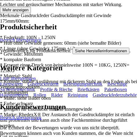
Leichter und geräuscharmer Mechanismus mit starker Wirkung.
Mehr anzeigen
Merkmale Gasdruckfeder Gasdruckdämpfer mit Gewinde
175mm/60mm:
Produktsicherheit
* Federkraft: 100N - 1.250N
Bereich überspringen
* Hub ohne Gewinde gemessen: 60mm (siehe bemaßte Bilder)
* Länge (ohne Gewinde): 175mm +/-2mm
Verantwortlich für Produktsicherheit:
.
Siehe Herstellerinformationen
* Gewinde: M8x8mm
* kompakte Bauform
* Erzeugt einen Druck von beispielsweise 100N = 10KG, 1250N=
Weitere Kategorien
125KG
* Material: Stahl
Liste überspringen
* Robuste, stabile Ausführung mit dickerem Stahl an den Enden als bei
Eisenwaren
Gasdruckfedern
Befestigungstechnik
Beschläge
Vergleichsprodukten
Sicherheitstechnik
Profile & Bleche
Briefkästen
Paketboxen
* wartungsfrei
Hausnummern
Rollen
Räder
Reinigung
Gasdruckfederzubehör
* Maße: siehe Bilder oben
* Farbe: schwarz
Kundenbewertungen
* geeignet für Endstücke mit M8 Innengewinde
* Marke: RhedexX® Der Austausch der Gasdruckdämpfer ist einfach
Bereich überspringen
und problemlos und kann auch ohne Fachkenntnisse durchgeführt
werden.
Die Echtheit der Bewertungen wurde von uns nicht überprüft.
Bewertungen können auch von Kunden stammen, die die Ware nicht
Gut zu wissen: