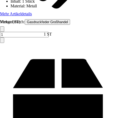
Inhalt
:
1 Stück
Material
:
Metall
Mehr Artikeldetails
Verkauf durch:
Menge (ST)
Gasdruckfeder Großhandel
1 ST