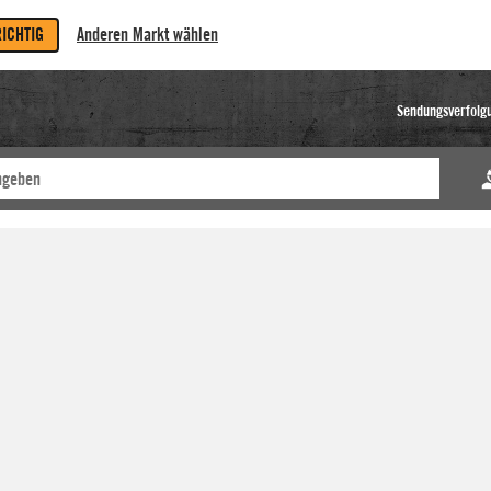
RICHTIG
Anderen Markt wählen
Sendungsverfolg