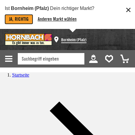
Ist
Bornheim (Pfalz)
Dein richtiger Markt?
JA, RICHTIG
Anderen Markt wählen
Bornheim (Pfalz)
Startseite