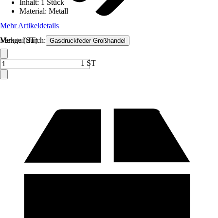
Inhalt
:
1 Stück
Material
:
Metall
Mehr Artikeldetails
Verkauf durch:
Menge (ST)
Gasdruckfeder Großhandel
1 ST