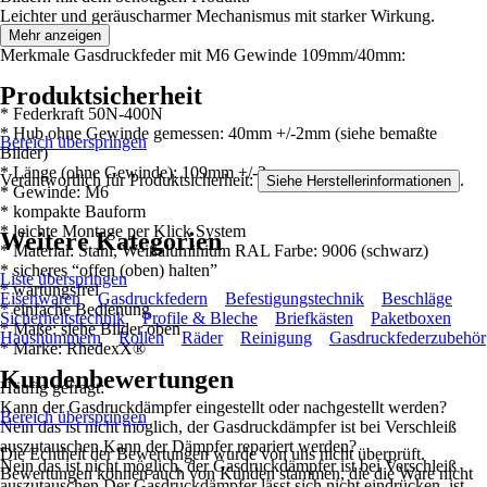
Leichter und geräuscharmer Mechanismus mit starker Wirkung.
Mehr anzeigen
Merkmale Gasdruckfeder mit M6 Gewinde 109mm/40mm:
Produktsicherheit
* Federkraft 50N-400N
* Hub ohne Gewinde gemessen: 40mm +/-2mm (siehe bemaßte
Bereich überspringen
Bilder)
* Länge (ohne Gewinde): 109mm +/-2mm
Verantwortlich für Produktsicherheit:
.
Siehe Herstellerinformationen
* Gewinde: M6
* kompakte Bauform
* leichte Montage per Klick System
Weitere Kategorien
* Material: Stahl, Weißaluminium RAL Farbe: 9006 (schwarz)
* sicheres “offen (oben) halten”
Liste überspringen
* wartungsfrei
Eisenwaren
Gasdruckfedern
Befestigungstechnik
Beschläge
* einfache Bedienung
Sicherheitstechnik
Profile & Bleche
Briefkästen
Paketboxen
* Maße: siehe Bilder oben
Hausnummern
Rollen
Räder
Reinigung
Gasdruckfederzubehör
* Marke: RhedexX®
Kundenbewertungen
Häufig gefragt:
Kann der Gasdruckdämpfer eingestellt oder nachgestellt werden?
Bereich überspringen
Nein das ist nicht möglich, der Gasdruckdämpfer ist bei Verschleiß
auszutauschen.Kann der Dämpfer repariert werden?
Die Echtheit der Bewertungen wurde von uns nicht überprüft.
Nein das ist nicht möglich, der Gasdruckdämpfer ist bei Verschleiß
Bewertungen können auch von Kunden stammen, die die Ware nicht
auszutauschen.Der Gasdruckdämpfer lässt sich nicht eindrücken, ist