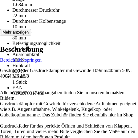
1.684 mm
Durchmesser Druckrohr
22 mm
Durchmesser Kolbenstange
10 mm
Hublänge
Mehr anzeigen
80 mm
Befestigungsmöglichkeit
Beschreibung
Gewinde
Ausschubkraft
Bereich überspringen
300 N
Hubkraft
Gasdruckfeder Gasdruckdämpfer mit Gewinde 109mm/40mm 50N-
300 N
400N M6 18/8
Inhalt
1 Stück
EAN
Alle benötigten Längenangaben finden Sie in unseren bemaßten
5390876017468
Bildern.
Gasdruckdämpfer mit Gewinde für verschiedene Aufnahmen geeignet
wie z.B. Augenaufnahme, Winkelgelenk, Kugelkop- oder
Gabelkopfaufnahme. Das Zubehör finden Sie ebenfalls hier im Shop.
Gasdruckfeder für das perfekte Öffnen und Schließen von Klappen,
Toren, Türen und vieles mehr. Bitte vergleichen Sie die Maße auf den
Bildern mit dem benötigten Produkt.