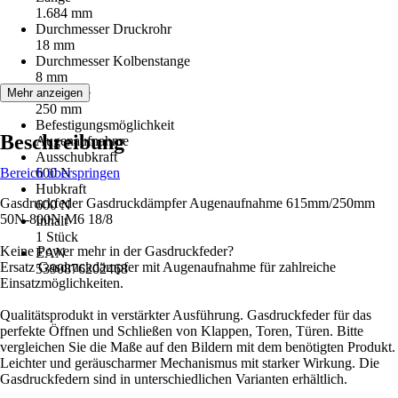
1.684 mm
Durchmesser Druckrohr
18 mm
Durchmesser Kolbenstange
8 mm
Hublänge
Mehr anzeigen
250 mm
Befestigungsmöglichkeit
Beschreibung
Augenaufnahme
Ausschubkraft
Bereich überspringen
600 N
Hubkraft
Gasdruckfeder Gasdruckdämpfer Augenaufnahme 615mm/250mm
600 N
50N-800N M6 18/8
Inhalt
1 Stück
Keine Power mehr in der Gasdruckfeder?
EAN
Ersatz Gasdruckdämpfer mit Augenaufnahme für zahlreiche
5390876202468
Einsatzmöglichkeiten.
Qualitätsprodukt in verstärkter Ausführung. Gasdruckfeder für das
perfekte Öffnen und Schließen von Klappen, Toren, Türen. Bitte
vergleichen Sie die Maße auf den Bildern mit dem benötigten Produkt.
Leichter und geräuscharmer Mechanismus mit starker Wirkung. Die
Gasdruckfedern sind in unterschiedlichen Varianten erhältlich.