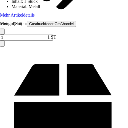
Inhalt
:
1 Stück
Material
:
Metall
Mehr Artikeldetails
Verkauf durch:
Menge (ST)
Gasdruckfeder Großhandel
1 ST