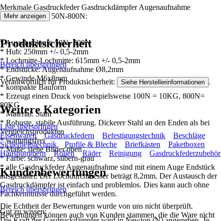
Merkmale Gasdruckfeder Gasdruckdämpfer Augenaufnahme
615mm/250mm 50N-800N:
Mehr anzeigen
Produktsicherheit
* Ausschubkraft: 50N- 800N
* Hub: 250mm +/- 0,5-2mm
* Lochmitte-Lochmitte: 615mm +/- 0,5-2mm
Bereich überspringen
* Endstücke: Augenaufnahme Ø8,2mm
* Gewinde M6x8mm
Verantwortlich für Produktsicherheit:
.
Siehe Herstellerinformationen
* kompakte Bauform
* Erzeugt einen Druck von beispielsweise 100N = 10KG, 800N=
80KG
Weitere Kategorien
* Material: Stahl
* Robuste, stabile Ausführung. Dickerer Stahl an den Enden als bei
Liste überspringen
Vergleichsprodukten
Eisenwaren
Gasdruckfedern
Befestigungstechnik
Beschläge
* wartungsfrei
Sicherheitstechnik
Profile & Bleche
Briefkästen
Paketboxen
* Maße: siehe Bilder oben
Hausnummern
Rollen
Räder
Reinigung
Gasdruckfederzubehör
* Farbe: schwarz, silbern-grau
* alle Gasdruckfeder Augenaufnahme sind mit einem Auge Endstück
Kundenbewertungen
ausgestattet. Der Lochdurchmesser beträgt 8,2mm. Der Austausch der
Gasdruckdämpfer ist einfach und problemlos. Dies kann auch ohne
Bereich überspringen
Fachkenntnisse durchgeführt werden.
Die Echtheit der Bewertungen wurde von uns nicht überprüft.
Gut zu wissen:
Bewertungen können auch von Kunden stammen, die die Ware nicht
Die Kraft der Gasdruckdämpfer wird in Newton (N) angegeben. Je