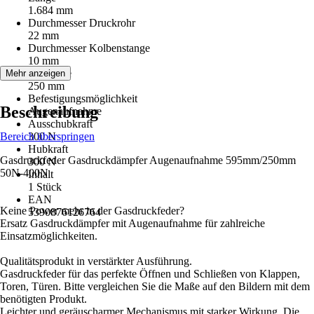
1.684 mm
Durchmesser Druckrohr
22 mm
Durchmesser Kolbenstange
10 mm
Hublänge
Mehr anzeigen
250 mm
Befestigungsmöglichkeit
Beschreibung
Augenaufnahme
Ausschubkraft
Bereich überspringen
300 N
Hubkraft
Gasdruckfeder Gasdruckdämpfer Augenaufnahme 595mm/250mm
300 N
50N-400N
Inhalt
1 Stück
EAN
Keine Power mehr in der Gasdruckfeder?
5390876126764
Ersatz Gasdruckdämpfer mit Augenaufnahme für zahlreiche
Einsatzmöglichkeiten.
Qualitätsprodukt in verstärkter Ausführung.
Gasdruckfeder für das perfekte Öffnen und Schließen von Klappen,
Toren, Türen. Bitte vergleichen Sie die Maße auf den Bildern mit dem
benötigten Produkt.
Leichter und geräuscharmer Mechanismus mit starker Wirkung. Die