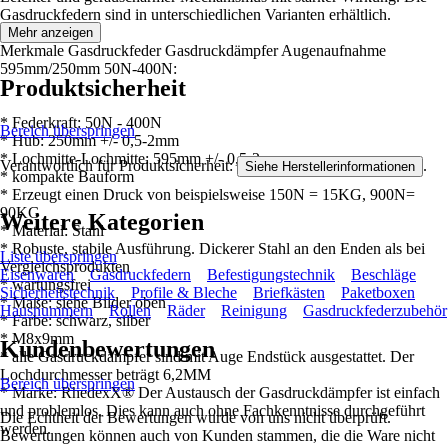
Gasdruckfedern sind in unterschiedlichen Varianten erhältlich.
Mehr anzeigen
Merkmale Gasdruckfeder Gasdruckdämpfer Augenaufnahme
595mm/250mm 50N-400N:
Produktsicherheit
* Federkraft: 50N - 400N
Bereich überspringen
* Hub: 250mm +/- 0,5-2mm
* Lochmitte-Lochmitte: 595mm +/- 0,5-2mm
Verantwortlich für Produktsicherheit:
.
Siehe Herstellerinformationen
* kompakte Bauform
* Erzeugt einen Druck von beispielsweise 150N = 15KG, 900N=
90KG
Weitere Kategorien
* Material: Stahl
* Robuste, stabile Ausführung. Dickerer Stahl an den Enden als bei
Liste überspringen
Vergleichsprodukten
Eisenwaren
Gasdruckfedern
Befestigungstechnik
Beschläge
* wartungsfrei
Sicherheitstechnik
Profile & Bleche
Briefkästen
Paketboxen
* Maße: siehe Bilder oben
Hausnummern
Rollen
Räder
Reinigung
Gasdruckfederzubehör
* Farbe: schwarz, silber
* M8x9mm
Kundenbewertungen
* alle Gasdruckdämpfer sind mit Auge Endstück ausgestattet. Der
Lochdurchmesser beträgt 6,2MM
Bereich überspringen
* Marke: RhedexX® Der Austausch der Gasdruckdämpfer ist einfach
und problemlos. Dies kann auch ohne Fachkenntnisse durchgeführt
Die Echtheit der Bewertungen wurde von uns nicht überprüft.
werden.
Bewertungen können auch von Kunden stammen, die die Ware nicht