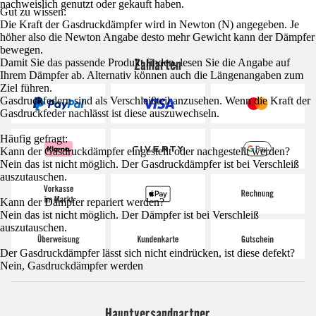
nachweislich genutzt oder gekauft haben.
Gut zu wissen:
Die Kraft der Gasdruckdämpfer wird in Newton (N) angegeben. Je
höher also die Newton Angabe desto mehr Gewicht kann der Dämpfer
bewegen.
Zahlarten
Damit Sie das passende Produkt finden, lesen Sie die Angabe auf
Ihrem Dämpfer ab. Alternativ können auch die Längenangaben zum
Ziel führen.
Gasdruckfedern sind als Verschleißteil anzusehen. Wenn die Kraft der
Gasdruckfeder nachlässt ist diese auszuwechseln.
Häufig gefragt:
Kann der Gasdruckdämpfer eingestellt oder nachgestellt werden?
Nein das ist nicht möglich. Der Gasdruckdämpfer ist bei Verschleiß
auszutauschen.
Kann der Dämpfer repariert werden?
Nein das ist nicht möglich. Der Dämpfer ist bei Verschleiß
auszutauschen.
Der Gasdruckdämpfer lässt sich nicht eindrücken, ist diese defekt?
Nein, Gasdruckdämpfer werden
Hauptversandpartner