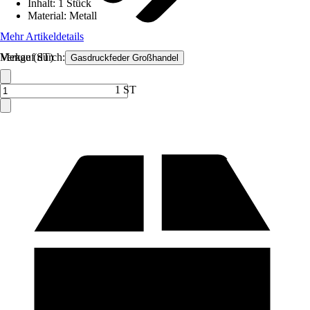
Inhalt
:
1 Stück
Material
:
Metall
Mehr Artikeldetails
Verkauf durch:
Menge (ST)
Gasdruckfeder Großhandel
1 ST