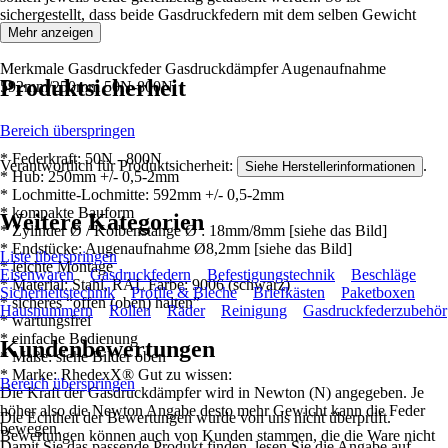
sichergestellt, dass beide Gasdruckfedern mit dem selben Gewicht
belastet werden.
Mehr anzeigen
Merkmale Gasdruckfeder Gasdruckdämpfer Augenaufnahme
Produktsicherheit
592mm/250mm 50N-800N:
Bereich überspringen
* Federkraft: 50N - 800N
Verantwortlich für Produktsicherheit:
.
Siehe Herstellerinformationen
* Hub: 250mm +/- 0,5-2mm
* Lochmitte-Lochmitte: 592mm +/- 0,5-2mm
* kompakte Bauform
Weitere Kategorien
* Zylinder Ø / Kolbenstange Ø : 18mm/8mm [siehe das Bild]
* Endstücke: Augenaufnahme Ø8,2mm [siehe das Bild]
Liste überspringen
* leichte Montage
Eisenwaren
Gasdruckfedern
Befestigungstechnik
Beschläge
* Material: Stahl, RAL Farbe: 9006 (schwarz)
Sicherheitstechnik
Profile & Bleche
Briefkästen
Paketboxen
* sicheres “offen (oben) halten”
Hausnummern
Rollen
Räder
Reinigung
Gasdruckfederzubehör
* wartungsfrei
* einfache Bedienung
Kundenbewertungen
* Maße: siehe Bilder oben
* Marke: RhedexX® Gut zu wissen:
Bereich überspringen
Die Kraft der Gasdruckdämpfer wird in Newton (N) angegeben. Je
höher also die Newton Angabe desto mehr Gewicht kann die Feder
Die Echtheit der Bewertungen wurde von uns nicht überprüft.
bewegen.
Bewertungen können auch von Kunden stammen, die die Ware nicht
Damit Sie das passende Produkt finden, lesen Sie die Angabe auf