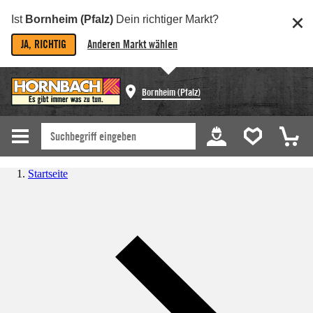
Ist
Bornheim (Pfalz)
Dein richtiger Markt?
JA, RICHTIG
Anderen Markt wählen
Bornheim (Pfalz)
Startseite