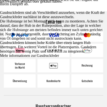
nachweislich genutzt oder gekauft haben.
Ihrem Dämpfer ab.
Gasdruckfedern sind als Verschleißteil anzusehen, wenn die Kraft der
Gasdruckfeder nachlässt ist diese auszuwechseln.
Zahlarten
Die Hubstange ist bei Montage nach unten zu montieren. Achten Sie
darauf, dass der Hub in der Ruheposition, also der Lage in welcher
sich die Hubstange am meisten befinden immer nach unten gerichtet
ist. Nur so ist sichergestellt, dass der Dichtring am Zylinder ständig
von Öl umgeben ist und somit nicht austrocknen kann.
Gasdruckfedern können hohe Kräfte über einen langen Hub
übertragen. Ein weiterer Vorteil ist die Platzersparnis. Gasfedern
benötigen nur wenig Platz und sind leicht zu integrieren.
Mehr informationen zur Gasdruckfeder
Hauptversandpartner