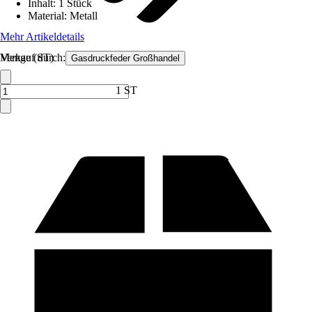
Inhalt
:
1 Stück
Material
:
Metall
Mehr Artikeldetails
Verkauf durch:
Menge (ST)
Gasdruckfeder Großhandel
1 ST