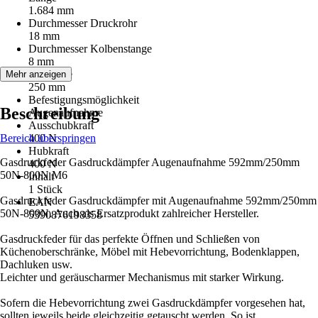
1.684 mm
Durchmesser Druckrohr
18 mm
Durchmesser Kolbenstange
8 mm
Hublänge
Mehr anzeigen
250 mm
Befestigungsmöglichkeit
Beschreibung
Augenaufnahme
Ausschubkraft
Bereich überspringen
400 N
Hubkraft
Gasdruckfeder Gasdruckdämpfer Augenaufnahme 592mm/250mm
400 N
50N-800N M6
Inhalt
1 Stück
Gasdruckfeder Gasdruckdämpfer mit Augenaufnahme 592mm/250mm
EAN
50N-800N. Auch als Ersatzprodukt zahlreicher Hersteller.
5390876198358
Gasdruckfeder für das perfekte Öffnen und Schließen von
Küchenoberschränke, Möbel mit Hebevorrichtung, Bodenklappen,
Dachluken usw.
Leichter und geräuscharmer Mechanismus mit starker Wirkung.
Sofern die Hebevorrichtung zwei Gasdruckdämpfer vorgesehen hat,
sollten jeweils beide gleichzeitig getauscht werden. So ist