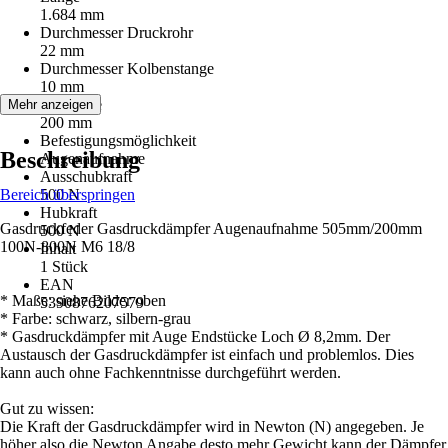
1.684 mm
Durchmesser Druckrohr
22 mm
Durchmesser Kolbenstange
10 mm
Hublänge
Mehr anzeigen
200 mm
Befestigungsmöglichkeit
Beschreibung
Augenaufnahme
Ausschubkraft
Bereich überspringen
500 N
Hubkraft
Gasdruckfeder Gasdruckdämpfer Augenaufnahme 505mm/200mm
500 N
100N-800N M6 18/8
Inhalt
1 Stück
EAN
* Maße: siehe Bilder oben
5390876207579
* Farbe: schwarz, silbern-grau
* Gasdruckdämpfer mit Auge Endstücke Loch Ø 8,2mm. Der
Austausch der Gasdruckdämpfer ist einfach und problemlos. Dies
kann auch ohne Fachkenntnisse durchgeführt werden.
Gut zu wissen:
Die Kraft der Gasdruckdämpfer wird in Newton (N) angegeben. Je
höher also die Newton Angabe desto mehr Gewicht kann der Dämpfer