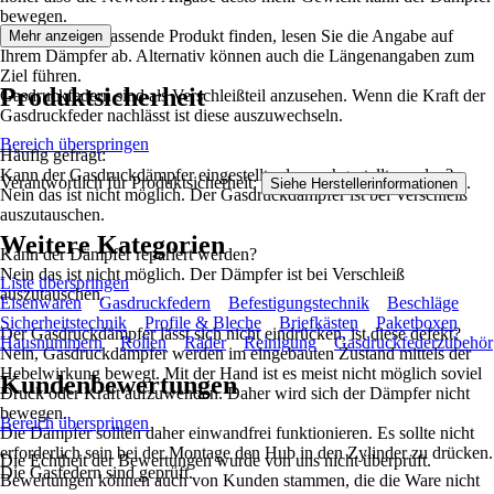
bewegen.
Damit Sie das passende Produkt finden, lesen Sie die Angabe auf
Mehr anzeigen
Ihrem Dämpfer ab. Alternativ können auch die Längenangaben zum
Ziel führen.
Produktsicherheit
Gasdruckfedern sind als Verschleißteil anzusehen. Wenn die Kraft der
Gasdruckfeder nachlässt ist diese auszuwechseln.
Bereich überspringen
Häufig gefragt:
Kann der Gasdruckdämpfer eingestellt oder nachgestellt werden?
Verantwortlich für Produktsicherheit:
.
Siehe Herstellerinformationen
Nein das ist nicht möglich. Der Gasdruckdämpfer ist bei Verschleiß
auszutauschen.
Weitere Kategorien
Kann der Dämpfer repariert werden?
Nein das ist nicht möglich. Der Dämpfer ist bei Verschleiß
Liste überspringen
auszutauschen.
Eisenwaren
Gasdruckfedern
Befestigungstechnik
Beschläge
Sicherheitstechnik
Profile & Bleche
Briefkästen
Paketboxen
Der Gasdruckdämpfer lässt sich nicht eindrücken, ist diese defekt?
Hausnummern
Rollen
Räder
Reinigung
Gasdruckfederzubehör
Nein, Gasdruckdämpfer werden im eingebauten Zustand mittels der
Hebelwirkung bewegt. Mit der Hand ist es meist nicht möglich soviel
Kundenbewertungen
Druck oder Kraft aufzuwenden. Daher wird sich der Dämpfer nicht
bewegen.
Bereich überspringen
Die Dämpfer sollten daher einwandfrei funktionieren. Es sollte nicht
erforderlich sein bei der Montage den Hub in den Zylinder zu drücken.
Die Echtheit der Bewertungen wurde von uns nicht überprüft.
Die Gasfedern sind geprüft.
Bewertungen können auch von Kunden stammen, die die Ware nicht