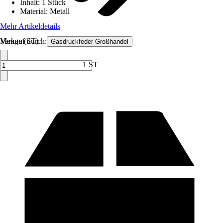
Inhalt
:
1 Stück
Material
:
Metall
Mehr Artikeldetails
Verkauf durch:
Menge (ST)
Gasdruckfeder Großhandel
1 ST