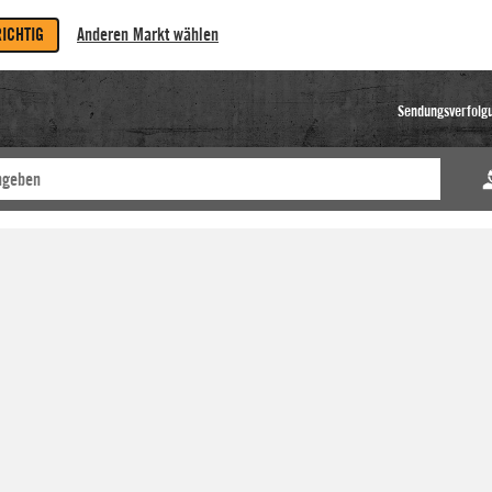
RICHTIG
Anderen Markt wählen
Sendungsverfolg