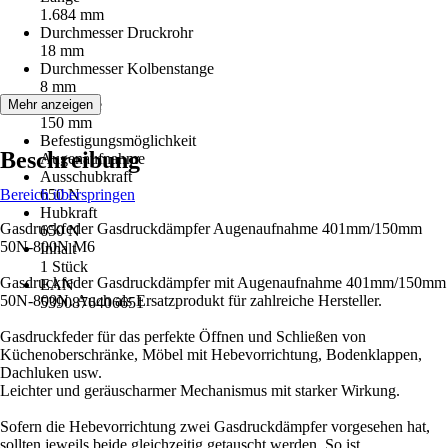
1.684 mm
Durchmesser Druckrohr
18 mm
Durchmesser Kolbenstange
8 mm
Hublänge
Mehr anzeigen
150 mm
Befestigungsmöglichkeit
Beschreibung
Augenaufnahme
Ausschubkraft
Bereich überspringen
650 N
Hubkraft
Gasdruckfeder Gasdruckdämpfer Augenaufnahme 401mm/150mm
650 N
50N-800N M6
Inhalt
1 Stück
Gasdruckfeder Gasdruckdämpfer mit Augenaufnahme 401mm/150mm
EAN
50N-800N. Auch als Ersatzprodukt für zahlreiche Hersteller.
5390876406651
Gasdruckfeder für das perfekte Öffnen und Schließen von
Küchenoberschränke, Möbel mit Hebevorrichtung, Bodenklappen,
Dachluken usw.
Leichter und geräuscharmer Mechanismus mit starker Wirkung.
Sofern die Hebevorrichtung zwei Gasdruckdämpfer vorgesehen hat,
sollten jeweils beide gleichzeitig getauscht werden. So ist