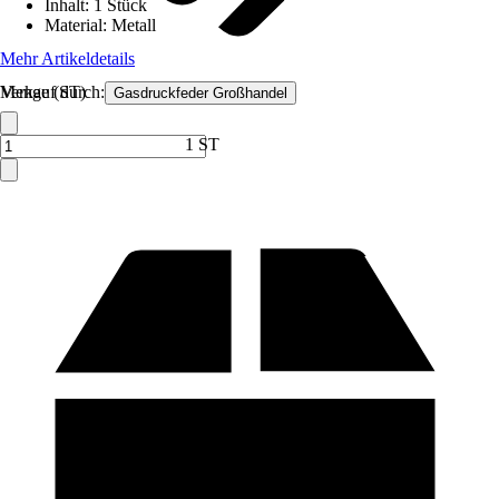
Inhalt
:
1 Stück
Material
:
Metall
Mehr Artikeldetails
Verkauf durch:
Menge (ST)
Gasdruckfeder Großhandel
1 ST