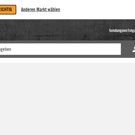
RICHTIG
Anderen Markt wählen
Sendungsverfolg