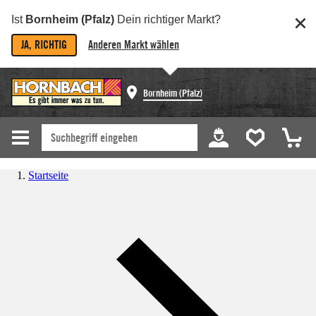
Ist
Bornheim (Pfalz)
Dein richtiger Markt?
JA, RICHTIG
Anderen Markt wählen
Bornheim (Pfalz)
Startseite