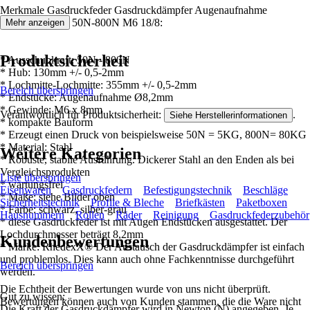
Merkmale Gasdruckfeder Gasdruckdämpfer Augenaufnahme
355mm/130mm 50N-800N M6 18/8:
Mehr anzeigen
Produktsicherheit
* Ausschubkraft: 50N - 800N
* Hub: 130mm +/- 0,5-2mm
* Lochmitte-Lochmitte: 355mm +/- 0,5-2mm
Bereich überspringen
* Endstücke: Augenaufnahme Ø8,2mm
* Gewinde: M6 x 8mm
Verantwortlich für Produktsicherheit:
.
Siehe Herstellerinformationen
* kompakte Bauform
* Erzeugt einen Druck von beispielsweise 50N = 5KG, 800N= 80KG
* Material: Stahl
Weitere Kategorien
* Robuste, stabile Ausführung. Dickerer Stahl an den Enden als bei
Vergleichsprodukten
Liste überspringen
* wartungsfrei
Eisenwaren
Gasdruckfedern
Befestigungstechnik
Beschläge
* Maße: siehe Bilder oben
Sicherheitstechnik
Profile & Bleche
Briefkästen
Paketboxen
* Farbe: schwarz, silber-grau
Hausnummern
Rollen
Räder
Reinigung
Gasdruckfederzubehör
* diese Gasdruckfeder ist mit Augen Endstücken ausgestattet. Der
Lochdurchmesser beträgt 8,2mm
Kundenbewertungen
* Marke: RhedexX® Der Austausch der Gasdruckdämpfer ist einfach
und problemlos. Dies kann auch ohne Fachkenntnisse durchgeführt
Bereich überspringen
werden.
Die Echtheit der Bewertungen wurde von uns nicht überprüft.
Gut zu wissen:
Bewertungen können auch von Kunden stammen, die die Ware nicht
Die Kraft der Gasdruckdämpfer wird in Newton (N) angegeben. Je