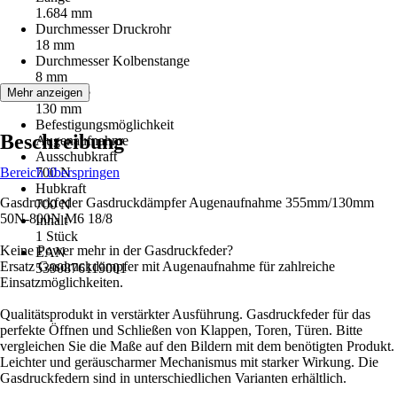
1.684 mm
Durchmesser Druckrohr
18 mm
Durchmesser Kolbenstange
8 mm
Hublänge
Mehr anzeigen
130 mm
Befestigungsmöglichkeit
Beschreibung
Augenaufnahme
Ausschubkraft
Bereich überspringen
700 N
Hubkraft
Gasdruckfeder Gasdruckdämpfer Augenaufnahme 355mm/130mm
700 N
50N-800N M6 18/8
Inhalt
1 Stück
Keine Power mehr in der Gasdruckfeder?
EAN
Ersatz Gasdruckdämpfer mit Augenaufnahme für zahlreiche
5390876119001
Einsatzmöglichkeiten.
Qualitätsprodukt in verstärkter Ausführung. Gasdruckfeder für das
perfekte Öffnen und Schließen von Klappen, Toren, Türen. Bitte
vergleichen Sie die Maße auf den Bildern mit dem benötigten Produkt.
Leichter und geräuscharmer Mechanismus mit starker Wirkung. Die
Gasdruckfedern sind in unterschiedlichen Varianten erhältlich.