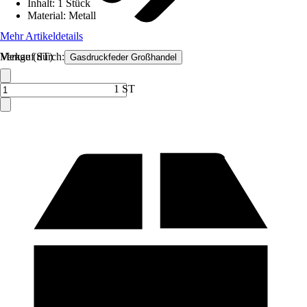
Inhalt
:
1 Stück
Material
:
Metall
Mehr Artikeldetails
Verkauf durch:
Menge (ST)
Gasdruckfeder Großhandel
1 ST