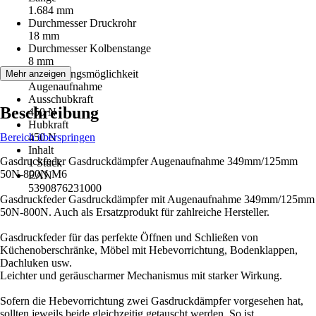
1.684 mm
Durchmesser Druckrohr
18 mm
Durchmesser Kolbenstange
8 mm
Befestigungsmöglichkeit
Mehr anzeigen
Augenaufnahme
Ausschubkraft
Beschreibung
450 N
Hubkraft
Bereich überspringen
450 N
Inhalt
Gasdruckfeder Gasdruckdämpfer Augenaufnahme 349mm/125mm
1 Stück
50N-800N M6
EAN
5390876231000
Gasdruckfeder Gasdruckdämpfer mit Augenaufnahme 349mm/125mm
50N-800N. Auch als Ersatzprodukt für zahlreiche Hersteller.
Gasdruckfeder für das perfekte Öffnen und Schließen von
Küchenoberschränke, Möbel mit Hebevorrichtung, Bodenklappen,
Dachluken usw.
Leichter und geräuscharmer Mechanismus mit starker Wirkung.
Sofern die Hebevorrichtung zwei Gasdruckdämpfer vorgesehen hat,
sollten jeweils beide gleichzeitig getauscht werden. So ist