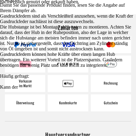
nachweislich genutzt oder gekauft haben.
Damit Sie das passende Produkt finden, lesen Sie die Angabe auf
Ihrem Dämpfer ab.
Gasdruckfedern sind als Verschleißteil anzusehen, wenn die Kraft der
Gasdruckfeder nachlässt ist diese auszuwechseln.
Zahlarten
Die Hubstange ist bei Montage nach unten zu montieren. Achten Sie
darauf, dass der Hub in der Ruheposition, also der Lage in welcher
sich die Hubstange am meisten befinden immer nach unten gerichtet
ist. Nur so ist sichergestellt, dass der Dichtring am Zylinder ständig
von Öl umgeben ist und somit nicht austrocknen kann.
Gasdruckfedern können hohe Kräfte über einen langen Hub
übertragen. Ein weiterer Vorteil ist die Platzersparnis. Gasfedern
benötigen nur wenig Platz und sind leicht zu integrieren.
Häufig gefragt:
Kann der
Hauptversandpartner