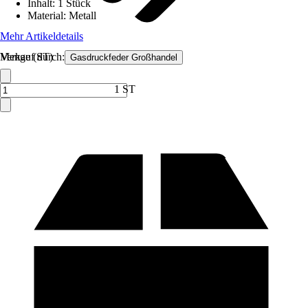
Inhalt
:
1 Stück
Material
:
Metall
Mehr Artikeldetails
Verkauf durch:
Menge (ST)
Gasdruckfeder Großhandel
1 ST