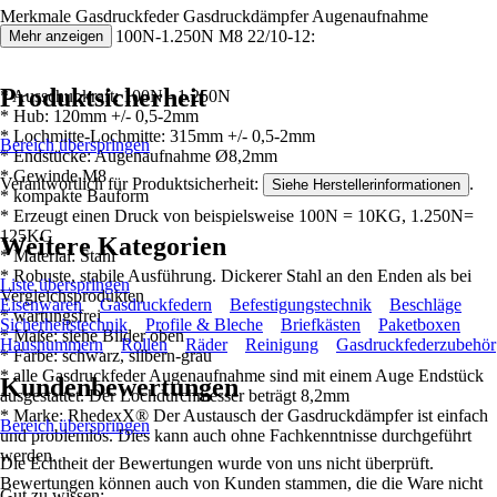
Merkmale Gasdruckfeder Gasdruckdämpfer Augenaufnahme
315mm/120mm 100N-1.250N M8 22/10-12:
Mehr anzeigen
Produktsicherheit
* Ausschubkraft: 100N - 1.250N
* Hub: 120mm +/- 0,5-2mm
* Lochmitte-Lochmitte: 315mm +/- 0,5-2mm
Bereich überspringen
* Endstücke: Augenaufnahme Ø8,2mm
* Gewinde M8
Verantwortlich für Produktsicherheit:
.
Siehe Herstellerinformationen
* kompakte Bauform
* Erzeugt einen Druck von beispielsweise 100N = 10KG, 1.250N=
125KG
Weitere Kategorien
* Material: Stahl
* Robuste, stabile Ausführung. Dickerer Stahl an den Enden als bei
Liste überspringen
Vergleichsprodukten
Eisenwaren
Gasdruckfedern
Befestigungstechnik
Beschläge
* wartungsfrei
Sicherheitstechnik
Profile & Bleche
Briefkästen
Paketboxen
* Maße: siehe Bilder oben
Hausnummern
Rollen
Räder
Reinigung
Gasdruckfederzubehör
* Farbe: schwarz, silbern-grau
* alle Gasdruckfeder Augenaufnahme sind mit einem Auge Endstück
Kundenbewertungen
ausgestattet. Der Lochdurchmesser beträgt 8,2mm
* Marke: RhedexX® Der Austausch der Gasdruckdämpfer ist einfach
Bereich überspringen
und problemlos. Dies kann auch ohne Fachkenntnisse durchgeführt
werden.
Die Echtheit der Bewertungen wurde von uns nicht überprüft.
Bewertungen können auch von Kunden stammen, die die Ware nicht
Gut zu wissen: