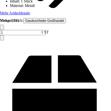
Inhalt
:
1 Stück
Material
:
Metall
Mehr Artikeldetails
Verkauf durch:
Menge (ST)
Gasdruckfeder Großhandel
1 ST