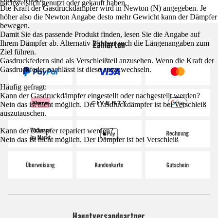
nachweislich genutzt oder gekauft haben.
Die Kraft der Gasdruckdämpfer wird in Newton (N) angegeben. Je
höher also die Newton Angabe desto mehr Gewicht kann der Dämpfer
bewegen.
Damit Sie das passende Produkt finden, lesen Sie die Angabe auf
Zahlarten
Ihrem Dämpfer ab. Alternativ können auch die Längenangaben zum
Ziel führen.
Gasdruckfedern sind als Verschleißteil anzusehen. Wenn die Kraft der
Gasdruckfeder nachlässt ist diese auszuwechseln.
Häufig gefragt:
Kann der Gasdruckdämpfer eingestellt oder nachgestellt werden?
Nein das ist nicht möglich. Der Gasdruckdämpfer ist bei Verschleiß
auszutauschen.
Kann der Dämpfer repariert werden?
Nein das ist nicht möglich. Der Dämpfer ist bei Verschleiß
Hauptversandpartner