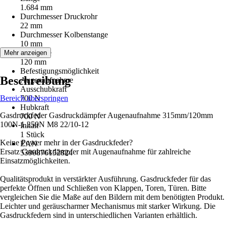
1.684 mm
Durchmesser Druckrohr
22 mm
Durchmesser Kolbenstange
10 mm
Hublänge
Mehr anzeigen
120 mm
Befestigungsmöglichkeit
Beschreibung
Augenaufnahme
Ausschubkraft
Bereich überspringen
700 N
Hubkraft
Gasdruckfeder Gasdruckdämpfer Augenaufnahme 315mm/120mm
700 N
100N-1.250N M8 22/10-12
Inhalt
1 Stück
Keine Power mehr in der Gasdruckfeder?
EAN
Ersatz Gasdruckdämpfer mit Augenaufnahme für zahlreiche
5390876152824
Einsatzmöglichkeiten.
Qualitätsprodukt in verstärkter Ausführung. Gasdruckfeder für das
perfekte Öffnen und Schließen von Klappen, Toren, Türen. Bitte
vergleichen Sie die Maße auf den Bildern mit dem benötigten Produkt.
Leichter und geräuscharmer Mechanismus mit starker Wirkung. Die
Gasdruckfedern sind in unterschiedlichen Varianten erhältlich.