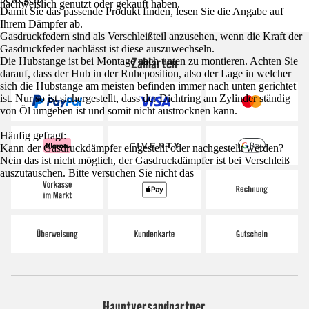
nachweislich genutzt oder gekauft haben.
Damit Sie das passende Produkt finden, lesen Sie die Angabe auf
Ihrem Dämpfer ab.
Gasdruckfedern sind als Verschleißteil anzusehen, wenn die Kraft der
Gasdruckfeder nachlässt ist diese auszuwechseln.
Zahlarten
Die Hubstange ist bei Montage nach unten zu montieren. Achten Sie
darauf, dass der Hub in der Ruheposition, also der Lage in welcher
sich die Hubstange am meisten befinden immer nach unten gerichtet
ist. Nur so ist sichergestellt, dass der Dichtring am Zylinder ständig
von Öl umgeben ist und somit nicht austrocknen kann.
Häufig gefragt:
Kann der Gasdruckdämpfer eingestellt oder nachgestellt werden?
Nein das ist nicht möglich, der Gasdruckdämpfer ist bei Verschleiß
auszutauschen. Bitte versuchen Sie nicht das
Hauptversandpartner