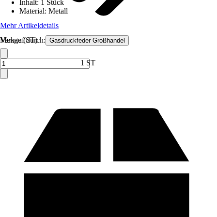
Inhalt
:
1 Stück
Material
:
Metall
Mehr Artikeldetails
Verkauf durch:
Menge (ST)
Gasdruckfeder Großhandel
1 ST