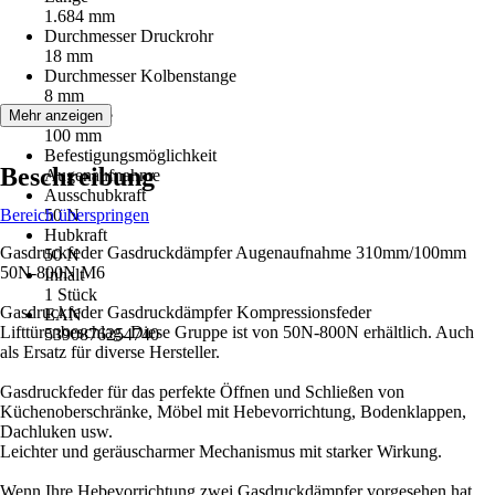
1.684 mm
Durchmesser Druckrohr
18 mm
Durchmesser Kolbenstange
8 mm
Hublänge
Mehr anzeigen
100 mm
Befestigungsmöglichkeit
Beschreibung
Augenaufnahme
Ausschubkraft
Bereich überspringen
50 N
Hubkraft
Gasdruckfeder Gasdruckdämpfer Augenaufnahme 310mm/100mm
50 N
50N-800N M6
Inhalt
1 Stück
Gasdruckfeder Gasdruckdämpfer Kompressionsfeder
EAN
Lifttürenbeschlag. Diese Gruppe ist von 50N-800N erhältlich. Auch
5390876254740
als Ersatz für diverse Hersteller.
Gasdruckfeder für das perfekte Öffnen und Schließen von
Küchenoberschränke, Möbel mit Hebevorrichtung, Bodenklappen,
Dachluken usw.
Leichter und geräuscharmer Mechanismus mit starker Wirkung.
Wenn Ihre Hebevorrichtung zwei Gasdruckdämpfer vorgesehen hat,