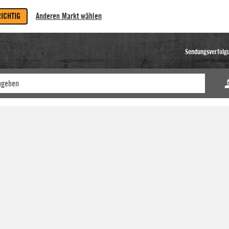
RICHTIG
Anderen Markt wählen
Sendungsverfolg