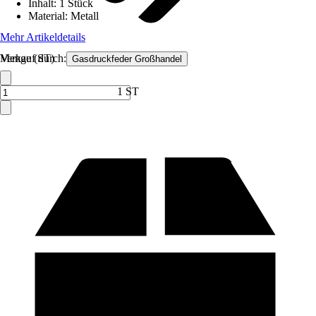
Inhalt
:
1 Stück
Material
:
Metall
Mehr Artikeldetails
Verkauf durch:
Menge (ST)
Gasdruckfeder Großhandel
1 ST