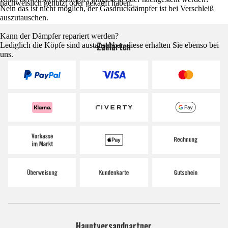
nachweislich genutzt oder gekauft haben.
Nein das ist nicht möglich, der Gasdruckdämpfer ist bei Verschleiß
auszutauschen.
Kann der Dämpfer repariert werden?
Zahlarten
Lediglich die Köpfe sind austauschbar, diese erhalten Sie ebenso bei
uns.
Hauptversandpartner