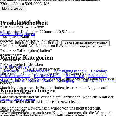
220mm/80mm 50N-800N M6:
Mehr anzeigen
Produktsicherheit
* Federkraft: 50N - 800N
* Hub: 80mm +/- 0,5-2mm
* Lochmitte-Lochmitte: 220mm +/- 0,5-2mm
Bereich überspringen
* kompakte Bauform
* leichte Montage per Klick System
Verantwortlich für Produktsicherheit:
.
Siehe Herstellerinformationen
* Material: Stahl, Weißaluminium RAL Farbe: 9006 (schwarz)
* sicheres “offen (oben) halten”
* wartungsfrei
Weitere Kategorien
* einfache Bedienung
* Maße: siehe Bilder oben
Liste überspringen
* Marke: RhedexX® Gut zu wissen:
Eisenwaren
Gasdruckfedern
Befestigungstechnik
Beschläge
Die Kraft der Gasdruckdämpfer wird in Newton (N) angegeben.
Sicherheitstechnik
Profile & Bleche
Briefkästen
Paketboxen
Je höher also die Newton Angabe desto mehr Gewicht kann die Feder
Hausnummern
Rollen
Räder
Reinigung
Gasdruckfederzubehör
bewegen.
Damit Sie das passende Produkt finden, lesen Sie die Angabe auf
Kundenbewertungen
Ihrem Dämpfer ab.
Gasdruckfedern sind als Verschleißteil anzusehen, wenn die Kraft der
Bereich überspringen
Gasdruckfeder nachlässt ist diese auszuwechseln.
Die Echtheit der Bewertungen wurde von uns nicht überprüft.
Häufig gefragt:
Bewertungen können auch von Kunden stammen, die die Ware nicht
Kann der Gasdruckdämpfer eingestellt oder nachgestellt werden?