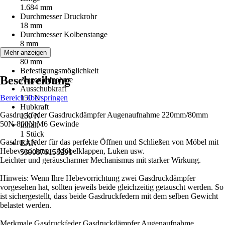
1.684 mm
Durchmesser Druckrohr
18 mm
Durchmesser Kolbenstange
8 mm
Hublänge
Mehr anzeigen
80 mm
Befestigungsmöglichkeit
Beschreibung
Augenaufnahme
Ausschubkraft
Bereich überspringen
150 N
Hubkraft
Gasdruckfeder Gasdruckdämpfer Augenaufnahme 220mm/80mm
150 N
50N-800N M6 Gewinde
Inhalt
1 Stück
Gasdruckfeder für das perfekte Öffnen und Schließen von Möbel mit
EAN
Hebevorrichtung, Möbelklappen, Luken usw.
5390876158291
Leichter und geräuscharmer Mechanismus mit starker Wirkung.
Hinweis: Wenn Ihre Hebevorrichtung zwei Gasdruckdämpfer
vorgesehen hat, sollten jeweils beide gleichzeitig getauscht werden. So
ist sichergestellt, dass beide Gasdruckfedern mit dem selben Gewicht
belastet werden.
Merkmale Gasdruckfeder Gasdruckdämpfer Augenaufnahme