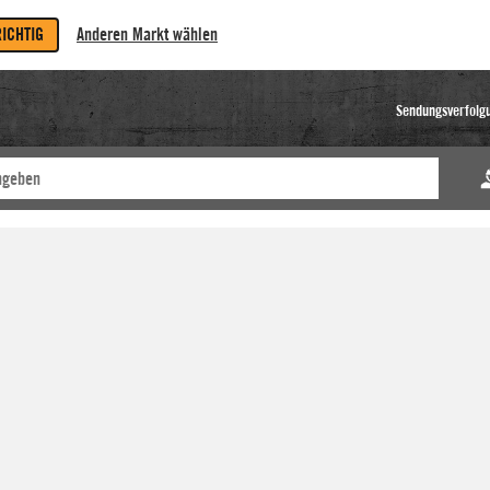
RICHTIG
Anderen Markt wählen
Sendungsverfolg