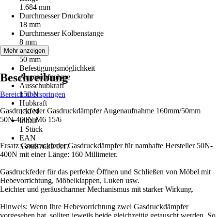
1.684 mm
Durchmesser Druckrohr
18 mm
Durchmesser Kolbenstange
8 mm
Hublänge
Mehr anzeigen
50 mm
Befestigungsmöglichkeit
Beschreibung
Augenaufnahme
Ausschubkraft
Bereich überspringen
150 N
Hubkraft
Gasdruckfeder Gasdruckdämpfer Augenaufnahme 160mm/50mm
150 N
50N-400N M6 15/6
Inhalt
1 Stück
EAN
Ersatz Gasdruckfeder Gasdruckdämpfer für namhafte Hersteller 50N-
5390876224347
400N mit einer Länge: 160 Millimeter.
Gasdruckfeder für das perfekte Öffnen und Schließen von Möbel mit
Hebevorrichtung, Möbelklappen, Luken usw.
Leichter und geräuscharmer Mechanismus mit starker Wirkung.
Hinweis: Wenn Ihre Hebevorrichtung zwei Gasdruckdämpfer
vorgesehen hat, sollten jeweils beide gleichzeitig getauscht werden. So