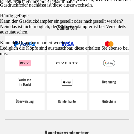
nachweislich genutzt oder gekauft haben.
Gasdruckfeder nachlässt ist diese auszuwechseln.
Häufig gefragt:
Kann der Gasdruckdämpfer eingestellt oder nachgestellt werden?
Zahlarten
Nein das ist nicht möglich, der Gasdruckdämpfer ist bei Verschleiß
auszutauschen.
Kann der Dämpfer repariert werden?
Lediglich die Köpfe sind austauschbar, diese erhalten Sie ebenso bei
uns.
Hauptversandpartner