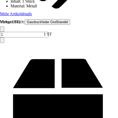
Inhalt
:
1 Stück
Material
:
Metall
Mehr Artikeldetails
Verkauf durch:
Menge (ST)
Gasdruckfeder Großhandel
1 ST