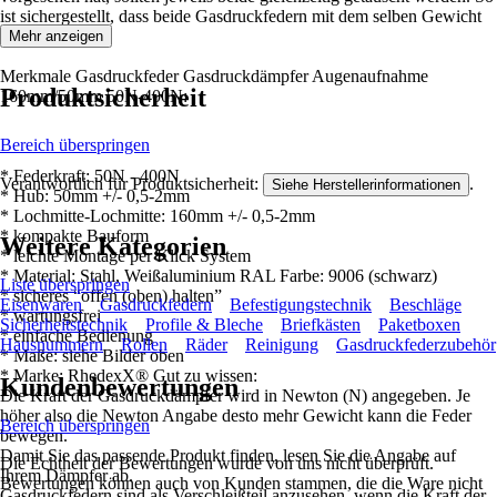
ist sichergestellt, dass beide Gasdruckfedern mit dem selben Gewicht
belastet werden.
Mehr anzeigen
Merkmale Gasdruckfeder Gasdruckdämpfer Augenaufnahme
Produktsicherheit
160mm/50mm 50N-400N:
Bereich überspringen
* Federkraft: 50N - 400N
Verantwortlich für Produktsicherheit:
.
Siehe Herstellerinformationen
* Hub: 50mm +/- 0,5-2mm
* Lochmitte-Lochmitte: 160mm +/- 0,5-2mm
* kompakte Bauform
Weitere Kategorien
* leichte Montage per Klick System
* Material: Stahl, Weißaluminium RAL Farbe: 9006 (schwarz)
Liste überspringen
* sicheres “offen (oben) halten”
Eisenwaren
Gasdruckfedern
Befestigungstechnik
Beschläge
* wartungsfrei
Sicherheitstechnik
Profile & Bleche
Briefkästen
Paketboxen
* einfache Bedienung
Hausnummern
Rollen
Räder
Reinigung
Gasdruckfederzubehör
* Maße: siehe Bilder oben
* Marke: RhedexX® Gut zu wissen:
Kundenbewertungen
Die Kraft der Gasdruckdämpfer wird in Newton (N) angegeben. Je
höher also die Newton Angabe desto mehr Gewicht kann die Feder
Bereich überspringen
bewegen.
Damit Sie das passende Produkt finden, lesen Sie die Angabe auf
Die Echtheit der Bewertungen wurde von uns nicht überprüft.
Ihrem Dämpfer ab.
Bewertungen können auch von Kunden stammen, die die Ware nicht
Gasdruckfedern sind als Verschleißteil anzusehen, wenn die Kraft der