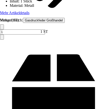
Inhalt
:
1 Stück
Material
:
Metall
Mehr Artikeldetails
Verkauf durch:
Menge (ST)
Gasdruckfeder Großhandel
1 ST