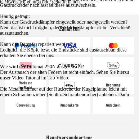
nachweislich genutzt oder gekauft haben.
Gasdruckfeder nachlässt ist diese auszuwechseln.
Häufig gefragt:
Kann der Gasdruckdämpfer eingestellt oder nachgestellt werden?
Zahlarten
Nein das ist nicht möglich, der Gasdruckdämpfer ist bei Verschleiß
auszutauschen.
Kann der Dämpfer repariert werden?
Lediglich die Köpfe bzw. die Endstücke sind austauschbar, diese
erhalten Sie ebenso bei uns.
Wie wird der Liftomat 250N ausgetauscht?
Der Austausch der alten Federn ist recht einfach. Sehen Sie hierzu
unser Video Tutorial im Tab Video.
Die Metallklammer auf der Rückseite der Kugelpfanne leicht mit
einem Schraubenzieher (Schlitz-Schraubendreher) anheben. Dann
Hauptversandpartner