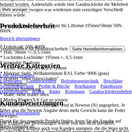
belastet werden. Andernfalls würde eine Gasdruckfeder die Mehrheit
des Gewichts bewegen was wiederum zum vorzeitigen Verschleiß
Mehr anzeigen
führen würde.
Produktsicherheit
Merkmale Gasdruckfeder Ersatz für Liftomat 195mm/58mm 50N-
800N:
Bereich überspringen
* Federkraft: 50N-800N
Verantwortlich für Produktsicherheit:
.
Siehe Herstellerinformationen
* Hub: 58mm +/- 0,5-1mm
* Lochmitte-Lochmitte: 195mm +- 0,5-1mm
* kompakte Bauform
Weitere Kategorien
* leichte Montage per Klick System
* Material: Stahl, Weißaluminium RAL Farbe: 9006 (grau)
Liste überspringen
* sicheres “offen (oben) halten”
Eisenwaren
Gasdruckfedern
Befestigungstechnik
Beschläge
* wartungsfrei
Sicherheitstechnik
Profile & Bleche
Briefkästen
Paketboxen
* einfache Bedienung
Hausnummern
Rollen
Räder
Reinigung
Gasdruckfederzubehör
* Maße: siehe Bilder oben
* Marke: RhedexX® Gut zu wissen:
Kundenbewertungen
Die Kraft der Gasdruckdämpfer wird in Newton (N) angegeben. Je
höher also die Newton Angabe desto mehr Gewicht kann die Feder
Bereich überspringen
bewegen.
Damit Sie das passende Produkt finden, lesen Sie die Angabe auf
Die Echtheit der Bewertungen wurde von uns nicht überprüft.
Ihrem Dämpfer ab.
Bewertungen können auch von Kunden stammen, die die Ware nicht
Gasdruckfedern sind als Verschleißteil anzusehen, wenn die Kraft der