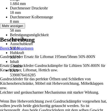
1.684 mm
Durchmesser Druckrohr
18 mm
Durchmesser Kolbenstange
8 mm
Hublänge
Mehr anzeigen
58 mm
Befestigungsmöglichkeit
Beschreibung
Einhängen
Ausschubkraft
Bereich überspringen
500 N
Hubkraft
Gasdruckfeder Ersatz für Liftomat 195mm/58mm 50N-800N
500 N
Inhalt
Ersatz Gasdruckfeder Gasdruckdämpfer für Liftüren 50N-800N für
1 Stück
Kesseböhmer, Liftomat, Hettich usw.
EAN
5390876416285
Gasdruckfeder für das perfekte Öffnen und Schließen von
Küchenoberschränke, Möbel mit Hebevorrichtung, Möbelklappen
usw.
Leichter und geräuscharmer Mechanismus mit starker Wirkung.
Wenn Ihre Hebevorrichtung zwei Gasdruckdämpfer vorgesehen hat,
sollten jeweils beide gleichzeitig getauscht werden. So ist
sichergestellt, dass beide Gasdruckfedern mit dem selben Gewicht