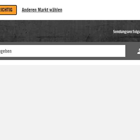
RICHTIG
Anderen Markt wählen
Sendungsverfolg