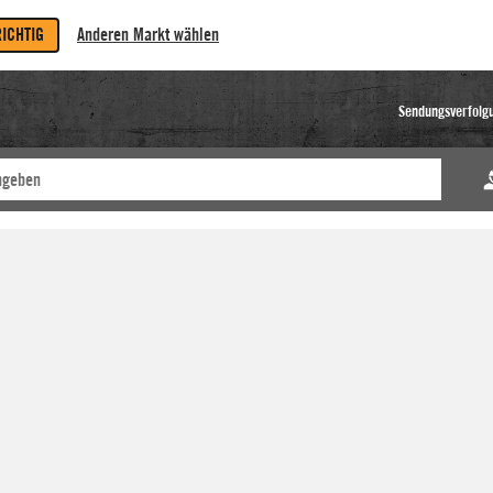
RICHTIG
Anderen Markt wählen
Sendungsverfolg