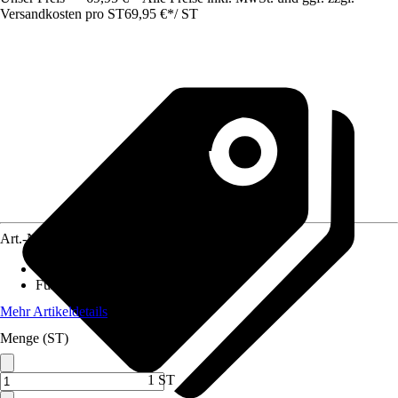
Versandkosten pro ST
69,95 €
*
/
ST
Art.-Nr.
5665499
Material Tischplatte
:
Keramik, Stein
Funktionen
:
Ohne Funktion
Mehr Artikeldetails
Menge (ST)
1 ST