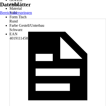
Datenblätter
19 kg
Material
Bereich überspringen
Stahl
Form Tisch
Rund
Farbe Gestell/Unterbau
Schwarz
EAN
4019111458392