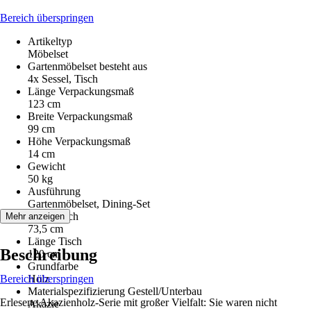
Bereich überspringen
Artikeltyp
Möbelset
Gartenmöbelset besteht aus
4x Sessel, Tisch
Länge Verpackungsmaß
123 cm
Breite Verpackungsmaß
99 cm
Höhe Verpackungsmaß
14 cm
Gewicht
50 kg
Ausführung
Gartenmöbelset, Dining-Set
Höhe Tisch
Mehr anzeigen
73,5 cm
Länge Tisch
Beschreibung
120 cm
Grundfarbe
Bereich überspringen
Holz
Materialspezifizierung Gestell/Unterbau
Erlesene Akazienholz-Serie mit großer Vielfalt: Sie waren nicht
Akazie