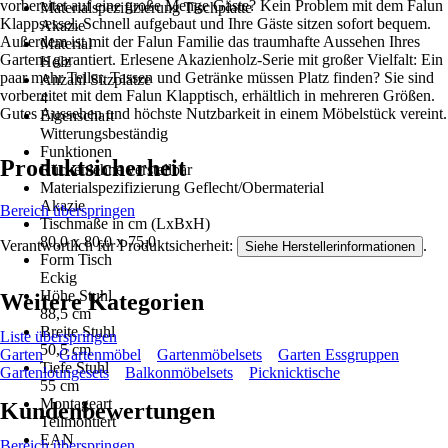
vorbereitet auf eine große Menge Gäste? Kein Problem mit dem Falun
Materialspezifizierung Tischplatte
Klappsessel. Schnell aufgebaut und Ihre Gäste sitzen sofort bequem.
Akazie
Außerdem ist mit der Falun Familie das traumhafte Aussehen Ihres
Material
Gartens garantiert. Erlesene Akazienholz-Serie mit großer Vielfalt: Ein
Holz
paar mehr Teller, Tassen und Getränke müssen Platz finden? Sie sind
Anzahl Sitzplätze
vorbereitet mit dem Falun Klapptisch, erhältlich in mehreren Größen.
4
Gutes Aussehen und höchste Nutzbarkeit in einem Möbelstück vereint.
Eigenschaft
Witterungsbeständig
Funktionen
Produktsicherheit
Rückenlehne verstellbar
Materialspezifizierung Geflecht/Obermaterial
Akazie
Bereich überspringen
Tischmaße in cm (LxBxH)
80,0 x 80,0 x 75,0
Verantwortlich für Produktsicherheit:
.
Siehe Herstellerinformationen
Form Tisch
Eckig
Höhe Stuhl
Weitere Kategorien
88,5 cm
Breite Stuhl
Liste überspringen
50,5 cm
Garten
Gartenmöbel
Gartenmöbelsets
Garten Essgruppen
Tiefe Stuhl
Gartenloungesets
Balkonmöbelsets
Picknicktische
55 cm
Montageart
Kundenbewertungen
Teilmontiert
EAN
Bereich überspringen