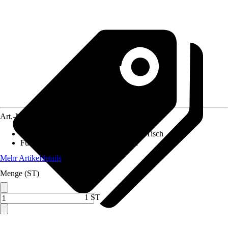
Art.-Nr.
4665461
Gartenmöbelset besteht aus
:
4x Sessel, Tisch
Funktionen
:
Rückenlehne verstellbar
Mehr Artikeldetails
Menge (ST)
1 ST