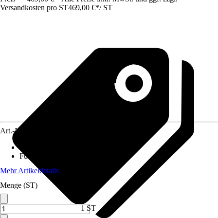
Versandkosten pro ST
469,00 €
*
/
ST
Art.-Nr.
10205243
Material
:
Holz
Funktionen
:
Ohne Funktion
Mehr Artikeldetails
Menge (ST)
1 ST