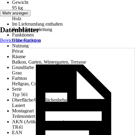
Gewicht
95 kg
Material
Mehr anzeigen
Holz
Im Lieferumfang enthalten
Datenblätter
Bedienungsanleitung
Funktionen
Bereich überspringen
Ohne Funktion
Nutzung
Privat
Räume
Balkon, Garten, Wintergarten, Terrasse
Grundfarbe
Grau
Farbton
Hellgrau, Cremeweiß
Serie
Typ 561
Oberfläche/Oberflächenbehandlung
Lasiert
Montageart
Teilmontiert
AKN (Artikelkurznummer)
TR41
EAN