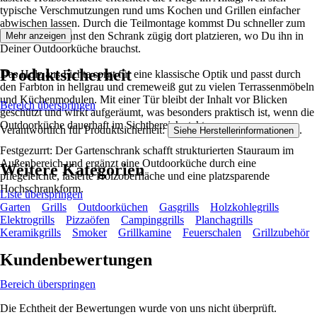
typische Verschmutzungen rund ums Kochen und Grillen einfacher
abwischen lassen. Durch die Teilmontage kommst Du schneller zum
Aufbau und kannst den Schrank zügig dort platzieren, wo Du ihn in
Mehr anzeigen
Deiner Outdoorküche brauchst.
Produktsicherheit
Das Holz aus Fichte sorgt für eine klassische Optik und passt durch
den Farbton in hellgrau und cremeweiß gut zu vielen Terrassenmöbeln
und Küchenmodulen. Mit einer Tür bleibt der Inhalt vor Blicken
Bereich überspringen
geschützt und wirkt aufgeräumt, was besonders praktisch ist, wenn die
Outdoorküche dauerhaft im Sichtbereich steht.
Verantwortlich für Produktsicherheit:
.
Siehe Herstellerinformationen
Festgezurrt: Der Gartenschrank schafft strukturierten Stauraum im
Außenbereich und ergänzt eine Outdoorküche durch eine
Weitere Kategorien
pflegeleichte, lasierte Holzoberfläche und eine platzsparende
Hochschrankform.
Liste überspringen
Garten
Grills
Outdoorküchen
Gasgrills
Holzkohlegrills
Elektrogrills
Pizzaöfen
Campinggrills
Planchagrills
Keramikgrills
Smoker
Grillkamine
Feuerschalen
Grillzubehör
Kundenbewertungen
Bereich überspringen
Die Echtheit der Bewertungen wurde von uns nicht überprüft.