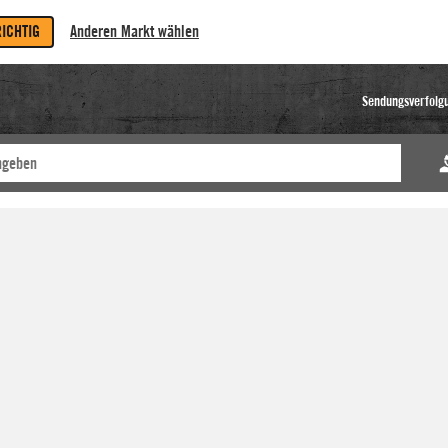
RICHTIG
Anderen Markt wählen
Sendungsverfolg