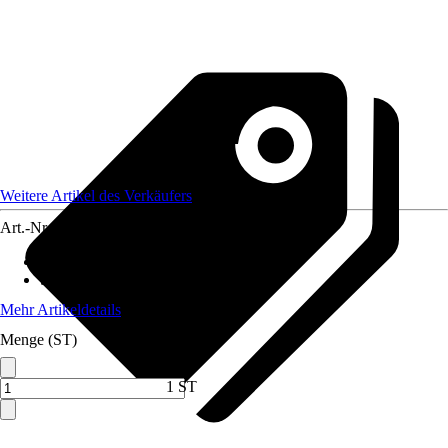
Weitere Artikel des Verkäufers
Art.-Nr.
12590241
Schlauchlänge
:
50 m
Schlauchgröße
:
3/4 Zoll
Mehr Artikeldetails
Menge (ST)
1 ST