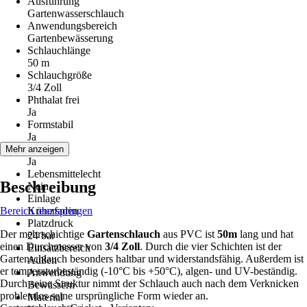
Ausführung
Gartenwasserschlauch
Anwendungsbereich
Gartenbewässerung
Schlauchlänge
50 m
Schlauchgröße
3/4 Zoll
Phthalat frei
Ja
Formstabil
Ja
Knickfest
Mehr anzeigen
Ja
Lebensmittelecht
Beschreibung
Nein
Einlage
Bereich überspringen
Kreuzfaden
Platzdruck
Der mehrschichtige
Gartenschlauch
aus PVC ist
50m
lang und hat
24 bar
einen Durchmesser von
3/4 Zoll
. Durch die vier Schichten ist der
Einsatzbereich
Gartenschlauch besonders haltbar und widerstandsfähig. Außerdem ist
Außen
er temperaturbeständig (-10°C bis +50°C), algen- und UV-beständig.
Anwendung
Durch seine Struktur nimmt der Schlauch auch nach dem Verknicken
Bewässern
problemlos seine ursprüngliche Form wieder an.
Material