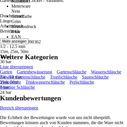
Gartenschlauch Cricket - Varianten:
Kunststoff
Meterware
Nein
Durchmesser
Grundfarbe
Länge
Grün
Arbeitsdruck
Betriebsdruck
Berstdruck
8 bar
EAN
Mehr anzeigen
8033813890362
1/2 - 12,5 mm
15m, 25m, 50m
Weitere Kategorien
10 bar
30 bar
Liste überspringen
Garten
Gartenbewässerung
Gartenschläuche
Wasserschläuche
3/4 - 19 mm
Flexible Gartenschläuche
Tropfschläuche
Saugschläuche
25m, 50m
Verlegerohr
Trinkwasserschläuche
Perlschläuche
8 bar
Sonstige Schläuche
24 bar
Kundenbewertungen
Bereich überspringen
Die Echtheit der Bewertungen wurde von uns nicht überprüft.
Bewertungen können auch von Kunden stammen, die die Ware nicht