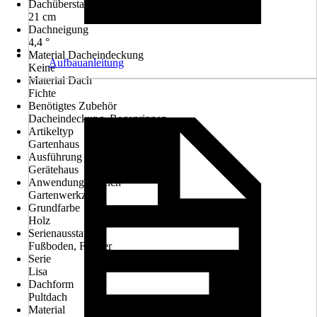
Dachüberstand hinten
21 cm
Dachneigung
4,4 °
Material Dacheindeckung
Aufbauanleitung
Keine
Material Dach
Fichte
Benötigtes Zubehör
Dacheindeckung, Regenrinnen
Artikeltyp
Gartenhaus
Ausführung
Gerätehaus
Anwendungsbereich
Gartenwerkzeug
Grundfarbe
Holz
Serienausstattung
Fußboden, Fenster
Serie
Lisa
Dachform
Pultdach
Material