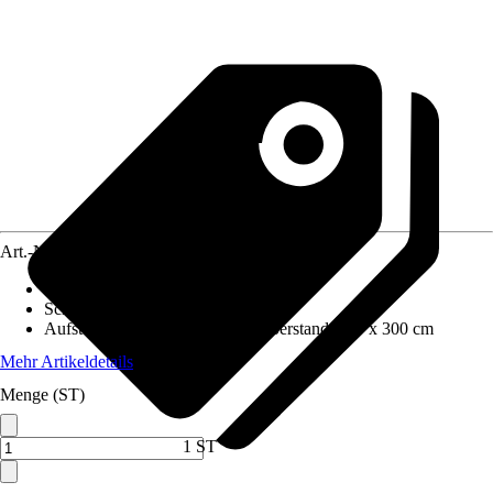
Art.-Nr.
10233550
Wandstärke
:
34 mm
Schneelast
:
1,1 kN/m²
Aufstellmaße B x T ohne Dachüberstand
:
400 x 300 cm
Mehr Artikeldetails
Menge (ST)
1 ST