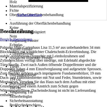
Holz
Materialspezifizierung
Fichte
Oberfläche/Oberflächenbehandlung
Aufbauanleitung
-
Ausführung der Oberflächenbehandlung
Keine
Beschreibung
Kesseldruckimprägniert
Nein
Bereich überspringen
Verglasung Fenster
Echtglas
Palmako Holz-Gartenhaus Lisa 11,5 m² aus unbehandelten 34 mm
Anzahl Fenster
Blockbohlen mit winddichter Chaletschnitt-Eckverbindung. Die
2 Doppelfenster
stabile, teilverglaste Doppeltür mit Leimholzrahmen und
Anzahl zu öffnender Fenster
Zylinderschloss verfügt über niedrige, mit Edelstahl abgedeckte
2
Türschwelle. Zwei nach Außen öffnende Doppelfenster und die
Türart
Doppeltür haben 4 mm Einzelverglasung und aufgesetzte Sprossen.
Doppeltür
Zum Bausatz gehören auch imprägnierte Fundamenthölzer, 19 mm
Durchgangsbreite
Dach- und Fußbodenbretter mit Nut und Feder, Sturmleisten, sowie
114 cm
Montageset. Versehen Sie das Haus nach dem Aufbau mit einer
Durchgangshöhe
Grundierung und einem Anstrich zum Schutz gegen
186 cm
Witterungseinflüsse. Dacheindeckung ist nicht im Lieferumfang
Verglasung Tür
enthalten.
Sicherheitsglas
Sicherheitsausstattung
Profilzylinderschloss