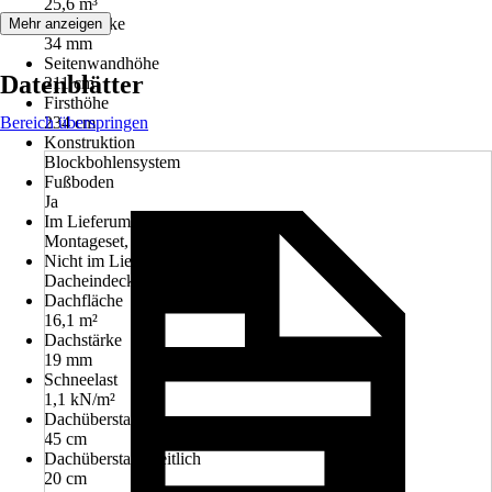
25,6 m³
Wandstärke
Mehr anzeigen
34 mm
Seitenwandhöhe
Datenblätter
211 cm
Firsthöhe
Bereich überspringen
234 cm
Konstruktion
Blockbohlensystem
Fußboden
Ja
Im Lieferumfang enthalten
Montageset, Fussboden
Nicht im Lieferumfang enthalten
Dacheindeckung, Regenrinnen
Dachfläche
16,1 m²
Dachstärke
19 mm
Schneelast
1,1 kN/m²
Dachüberstand vorn
45 cm
Dachüberstand seitlich
20 cm