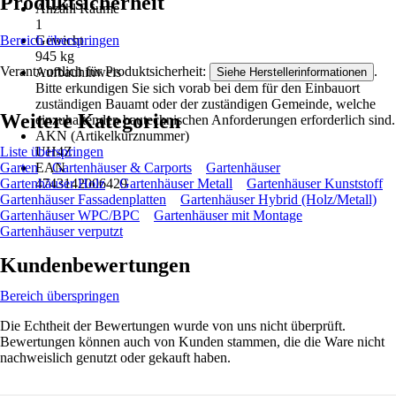
Produktsicherheit
Anzahl Räume
1
Bereich überspringen
Gewicht
945 kg
Verantwortlich für Produktsicherheit:
.
Aufbauhinweis
Siehe Herstellerinformationen
Bitte erkundigen Sie sich vorab bei dem für den Einbauort
zuständigen Bauamt oder der zuständigen Gemeinde, welche
Weitere Kategorien
einzuhaltenden bautechnischen Anforderungen erforderlich sind.
AKN (Artikelkurznummer)
Liste überspringen
UH4Z
Garten
Gartenhäuser & Carports
Gartenhäuser
EAN
Gartenhäuser Holz
Gartenhäuser Metall
Gartenhäuser Kunststoff
4743142006429
Gartenhäuser Fassadenplatten
Gartenhäuser Hybrid (Holz/Metall)
Gartenhäuser WPC/BPC
Gartenhäuser mit Montage
Gartenhäuser verputzt
Kundenbewertungen
Bereich überspringen
Die Echtheit der Bewertungen wurde von uns nicht überprüft.
Bewertungen können auch von Kunden stammen, die die Ware nicht
nachweislich genutzt oder gekauft haben.