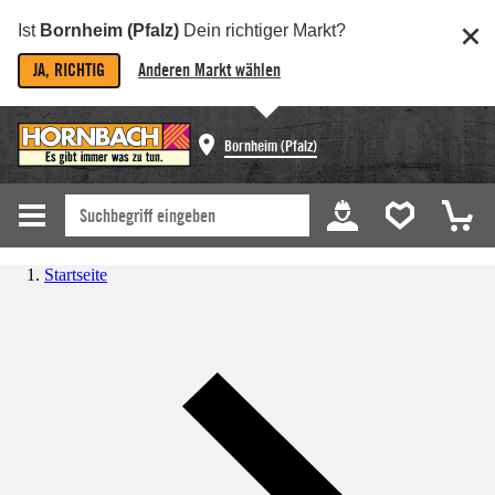
Ist
Bornheim (Pfalz)
Dein richtiger Markt?
JA, RICHTIG
Anderen Markt wählen
Bornheim (Pfalz)
Startseite