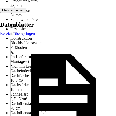
Umbauter Raum
23,9 m³
Wandstärke
Mehr anzeigen
34 mm
Seitenwandhöhe
Datenblätter
205 cm
Firsthöhe
Bereich überspringen
257 cm
Konstruktion
Blockbohlensystem
Fußboden
Ja
Im Lieferumfang enthalten
Montageset, Fussboden
Nicht im Lieferumfang enthalten
Dacheindeckung, Regenrinnen
Dachfläche
16,8 m²
Dachstärke
19 mm
Schneelast
0,7 kN/m²
Dachüberstand vorn
70 cm
Dachüberstand seitlich