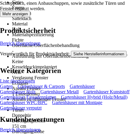
Serie
Schleppdach, einen Anbauschuppen, sowie zusätzliche Türen und
Emma
Fenster ergänzt werden.
Dachform
Mehr anzeigen
Satteldach
Material
Produktsicherheit
Holz
Materialspezifizierung
Fichte
Bereich überspringen
Oberfläche/Oberflächenbehandlung
-
Verantwortlich für Produktsicherheit:
.
Siehe Herstellerinformationen
Ausführung der Oberflächenbehandlung
Keine
Kesseldruckimprägniert
Weitere Kategorien
Nein
Verglasung Fenster
Liste überspringen
Echtglas
Garten
Gartenhäuser & Carports
Gartenhäuser
Anzahl Fenster
Gartenhäuser Holz
Gartenhäuser Metall
Gartenhäuser Kunststoff
1 Einzelfenster
Gartenhäuser Fassadenplatten
Gartenhäuser Hybrid (Holz/Metall)
Anzahl zu öffnender Fenster
Gartenhäuser WPC/BPC
Gartenhäuser mit Montage
1
Gartenhäuser verputzt
Türart
Doppeltür
Kundenbewertungen
Durchgangsbreite
151 cm
Bereich überspringen
Durchgangshöhe