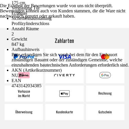
175 cm
Die Echtheit der Bewertungen wurde von uns nicht überprüft.
Verglasung Tür
Bewertungen können auch von Kunden stammen, die die Ware nicht
Echtglas
nachweislich genutzt oder gekauft haben.
Sicherheitsausstattung
Profilzylinderschloss
Anzahl Räume
2
Gewicht
Zahlarten
847 kg
Aufbauhinweis
Bitte erkundigen Sie sich vorab bei dem für den Einbauort
zuständigen Bauamt oder der zuständigen Gemeinde, welche
einzuhaltenden bautechnischen Anforderungen erforderlich sind.
AKN (Artikelkurznummer)
NUZ7
EAN
4743142034385