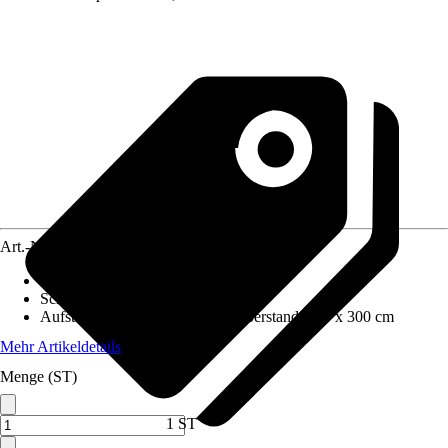
Art.-Nr.
10233539
Wandstärke
:
34 mm
Schneelast
:
0,7 kN/m²
Aufstellmaße B x T ohne Dachüberstand
:
360 x 300 cm
Mehr Artikeldetails
Menge (ST)
1 ST