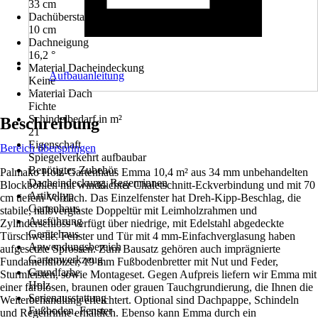
33 cm
Dachüberstand hinten
10 cm
Dachneigung
16,2 °
Material Dacheindeckung
Aufbauanleitung
Keine
Material Dach
Fichte
Schindelbedarf in m²
Beschreibung
21
Eigenschaft
Bereich überspringen
Spiegelverkehrt aufbaubar
Benötigtes Zubehör
Palmako Holz-Gartenhaus Emma 10,4 m² aus 34 mm unbehandelten
Dacheindeckung, Regenrinnen
Blockbohlen mit winddichter Chaletschnitt-Eckverbindung und mit 70
Artikeltyp
cm tiefem Vordach. Das Einzelfenster hat Dreh-Kipp-Beschlag, die
Gartenhaus
stabile, halbverglaste Doppeltür mit Leimholzrahmen und
Ausführung
Zylinderschloss verfügt über niedrige, mit Edelstahl abgedeckte
Gerätehaus
Türschwelle. Fenster und Tür mit 4 mm-Einfachverglasung haben
Anwendungsbereich
aufgesetzte Sprossen. Zum Bausatz gehören auch imprägnierte
Gartenwerkzeug
Fundamenthölzer, 19 mm Fußbodenbretter mit Nut und Feder,
Grundfarbe
Sturmleisten, sowie Montageset. Gegen Aufpreis liefern wir Emma mit
Holz
einer farblosen, braunen oder grauen Tauchgrundierung, die Ihnen die
Serienausstattung
Weiterbehandlung erleichtert. Optional sind Dachpappe, Schindeln
Fußboden, Fenster
und Regenrinne erhältlich. Ebenso kann Emma durch ein