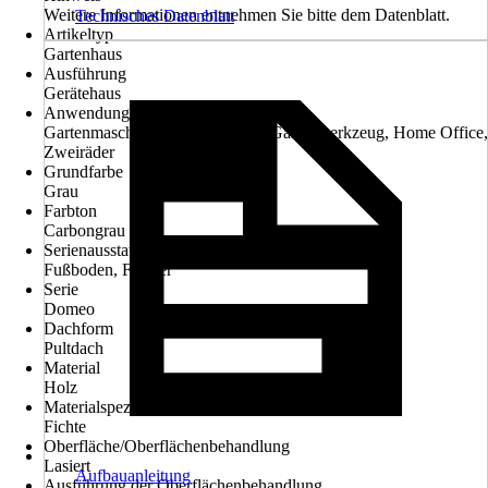
Weitere Informationen entnehmen Sie bitte dem Datenblatt.
Technisches Datenblatt
Artikeltyp
Gartenhaus
Ausführung
Gerätehaus
Anwendungsbereich
Gartenmaschinen, Gartenmöbel, Gartenwerkzeug, Home Office,
Zweiräder
Grundfarbe
Grau
Farbton
Carbongrau
Serienausstattung
Fußboden, Fenster
Serie
Domeo
Dachform
Pultdach
Material
Holz
Materialspezifizierung
Fichte
Oberfläche/Oberflächenbehandlung
Lasiert
Aufbauanleitung
Ausführung der Oberflächenbehandlung