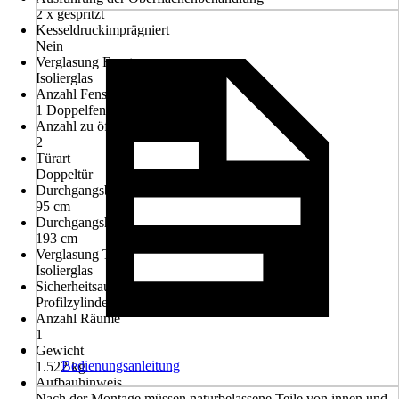
2 x gespritzt
Kesseldruckimprägniert
Nein
Verglasung Fenster
Isolierglas
Anzahl Fenster
1 Doppelfenster, 1 Einzelfenster
Anzahl zu öffnender Fenster
2
Türart
Doppeltür
Durchgangsbreite
95 cm
Durchgangshöhe
193 cm
Verglasung Tür
Isolierglas
Sicherheitsausstattung
Profilzylinderschloss
Anzahl Räume
1
Gewicht
Bedienungsanleitung
1.522 kg
Aufbauhinweis
Nach der Montage müssen naturbelassene Teile von innen und