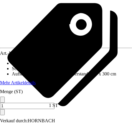
Art.-Nr.
12596236
Wandstärke
:
44 mm
Schneelast
:
1,65 kN/m²
Aufstellmaße B x T ohne Dachüberstand
:
400 x 300 cm
Mehr Artikeldetails
Menge (ST)
1 ST
Verkauf durch:
HORNBACH