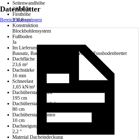
Seitenwandhöhe
Datenblätter
239,4 cm
Firsthöhe
Bereich überspringen
250,8 cm
Konstruktion
Blockbohlensystem
Fußboden
Ja
Im Lieferumfang enthalten
Bausatz, Bauelemente, Aufbauanleitung, Fussbodenbretter
Dachfläche
23,6 m²
Dachstärke
16 mm
Schneelast
1,65 kN/m²
Dachüberstand vorn
195 cm
Dachüberstand seitlich
80 cm
Dachüberstand hinten
10 cm
Dachneigung
2,2 °
Material Dacheindeckung