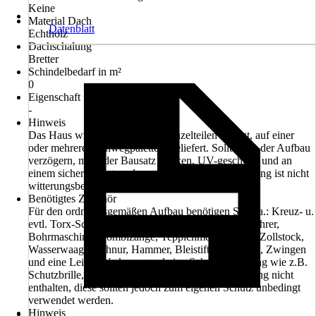
Keine
Material Dach
Datenblatt
Echtholz
Dachschalung
Bretter
Schindelbedarf in m²
0
Eigenschaft
-
Hinweis
Das Haus wird als Bausatz, in Einzelteilen zerlegt, auf einer
oder mehreren Einwegpalette/n geliefert. Sollte sich der Aufbau
verzögern, muss der Bausatz trocken, UV-geschützt und an
einem sicheren Platz gelagert werden. Die Verpackung ist nicht
witterungsbeständig.
Benötigtes Zubehör
Für den ordnungsgemäßen Aufbau benötigen Sie u.a.: Kreuz- u.
evtl. Torx-Schraubenzieher, Akkuschrauber, Holzbohrer,
Bohrmaschine, Kombizange, Teppichmesser, Säge, Zollstock,
Wasserwaage, Schnur, Hammer, Bleistift, evtl. Leim, Zwingen
und eine Leiter. Werkzeug und eine Schutzausrüstung wie z.B.
Schutzbrille, Schutzhandschuhe sind im Lieferumfang nicht
enthalten, diese sollten jedoch zum eigenen Schutz unbedingt
verwendet werden.
Hinweis