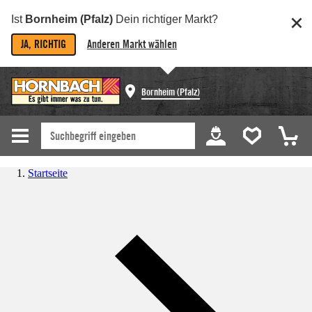
Ist
Bornheim (Pfalz)
Dein richtiger Markt?
JA, RICHTIG
Anderen Markt wählen
Bornheim (Pfalz)
Startseite